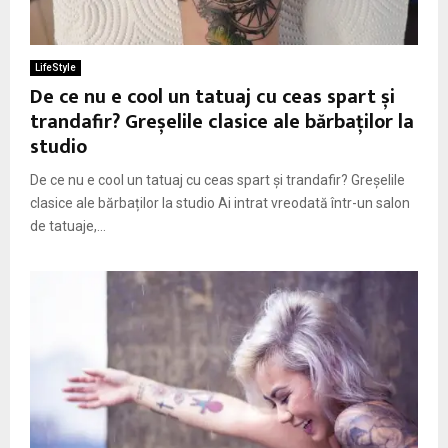
M
E
LifeStyle
De ce nu e cool un tatuaj cu ceas spart și
N
trandafir? Greșelile clasice ale bărbaților la
studio
U
De ce nu e cool un tatuaj cu ceas spart și trandafir? Greșelile
clasice ale bărbaților la studio Ai intrat vreodată într-un salon
de tatuaje,...