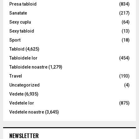
i
Presa tabloid
(834)
o
Sanatate
(217)
n
Sexy cuplu
(64)
Sexy tabloid
(13)
Sport
(18)
Tabloid
(4,625)
Tabloidele lor
(454)
Tabloidele noastre
(1,279)
Travel
(193)
Uncategorized
(4)
Vedete
(6,935)
Vedetele lor
(875)
Vedetele noastre
(3,645)
NEWSLETTER