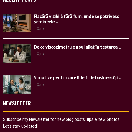
Flacără vizibilă fără fum: unde se potrivesc
șemineele...
0
De ce viscozimetru e noul aliat în testarea...
0
5 motive pentru care liderii de business își...
0
NEWSLETTER
Subscribe my Newsletter for new blog posts, tips & new photos.
Let's stay updated!