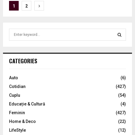
P
1
2
o
s
S
t
e
a
s
S
r
p
c
E
CATEGORIES
h
a
f
A
o
g
Auto
(6)
r
R
Cotidian
(427)
i
:
C
Cuplu
(54)
n
Educație & Cultură
(4)
H
a
Feminin
(427)
t
Home & Deco
(22)
LifeStyle
(12)