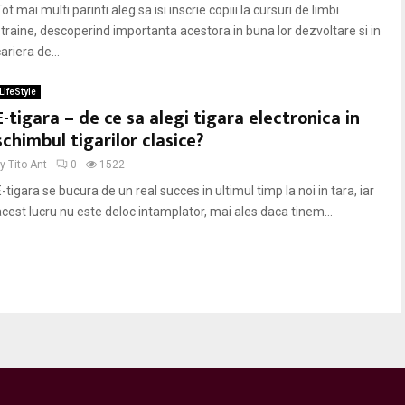
ot mai multi parinti aleg sa isi inscrie copiii la cursuri de limbi
straine, descoperind importanta acestora in buna lor dezvoltare si in
ariera de...
LifeStyle
E-tigara – de ce sa alegi tigara electronica in
schimbul tigarilor clasice?
by
Tito Ant
0
1522
-tigara se bucura de un real succes in ultimul timp la noi in tara, iar
acest lucru nu este deloc intamplator, mai ales daca tinem...