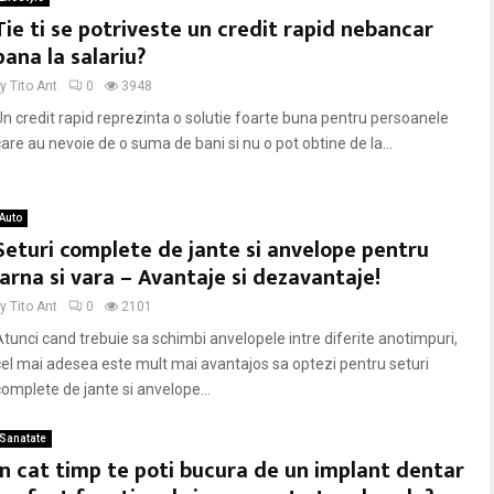
Tie ti se potriveste un credit rapid nebancar
pana la salariu?
by
Tito Ant
0
3948
Un credit rapid reprezinta o solutie foarte buna pentru persoanele
care au nevoie de o suma de bani si nu o pot obtine de la...
Auto
Seturi complete de jante si anvelope pentru
iarna si vara – Avantaje si dezavantaje!
by
Tito Ant
0
2101
Atunci cand trebuie sa schimbi anvelopele intre diferite anotimpuri,
cel mai adesea este mult mai avantajos sa optezi pentru seturi
complete de jante si anvelope...
Sanatate
In cat timp te poti bucura de un implant dentar