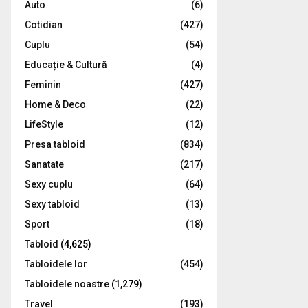
Auto
(6)
r
R
Cotidian
(427)
:
C
Cuplu
(54)
Educație & Cultură
(4)
H
Feminin
(427)
Home & Deco
(22)
LifeStyle
(12)
Presa tabloid
(834)
Sanatate
(217)
Sexy cuplu
(64)
Sexy tabloid
(13)
Sport
(18)
Tabloid
(4,625)
Tabloidele lor
(454)
Tabloidele noastre
(1,279)
Travel
(193)