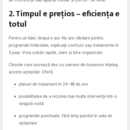
de conferințe sau apariții media. Și știi ce? Se vede.
2. Timpul e prețios – eficiența e
totul
Pentru un lider, timpul e aur. Nu are răbdare pentru
programări întârziate, explicații confuze sau tratamente în
5 pași. Vrea soluții rapide, clare și bine organizate.
Clinicile care lucrează des cu oameni din business înțeleg
aceste așteptări. Oferă:
planuri de tratament în 24–48 de ore
posibilitatea de a rezolva mai multe intervenții într-o
singură vizită
programări punctuale, fără timp pierdut în sala de
așteptare