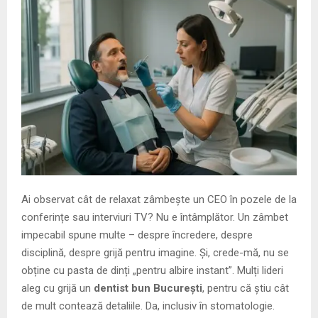
M
E
N
U
Ai observat cât de relaxat zâmbește un CEO în pozele de la
conferințe sau interviuri TV? Nu e întâmplător. Un zâmbet
impecabil spune multe – despre încredere, despre
disciplină, despre grijă pentru imagine. Și, crede-mă, nu se
obține cu pasta de dinți „pentru albire instant”. Mulți lideri
aleg cu grijă un
dentist bun București
, pentru că știu cât
de mult contează detaliile. Da, inclusiv în stomatologie.