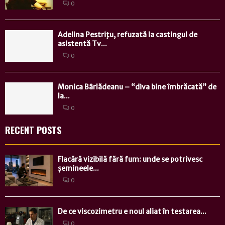
0
Adelina Pestriţu, refuzată la castingul de
asistentă Tv...
0
Monica Bârlădeanu – “diva bine îmbrăcată” de
la...
0
RECENT POSTS
Flacără vizibilă fără fum: unde se potrivesc
șemineele...
0
De ce viscozimetru e noul aliat în testarea...
0