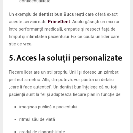
confidențialitate
Un exemplu de
dentist bun București
care oferă exact
aceste servicii este
PrimeDent
. Acolo găsești un mix rar
între performanță medicală, empatie și respect față de
timpul și intimitatea pacientului. Fix ce caută un lider care
știe ce vrea.
5. Acces la soluții personalizate
Fiecare lider are un stil propriu. Unii își doresc un zâmbet
perfect simetric. Alții, dimpotrivă, vor păstra un detaliu
„care îi face autentici”. Un dentist bun înțelege că nu toți
pacienții sunt la fel și adaptează fiecare plan în funcție de:
imaginea publică a pacientului
ritmul său de viață
gradul de disponibilitate