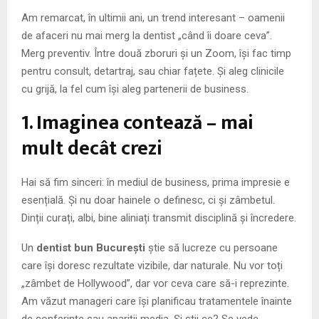
Am remarcat, în ultimii ani, un trend interesant – oamenii
de afaceri nu mai merg la dentist „când îi doare ceva”.
Merg preventiv. Între două zboruri și un Zoom, își fac timp
pentru consult, detartraj, sau chiar fațete. Și aleg clinicile
cu grijă, la fel cum își aleg partenerii de business.
1. Imaginea contează – mai
mult decât crezi
Hai să fim sinceri: în mediul de business, prima impresie e
esențială. Și nu doar hainele o definesc, ci și zâmbetul.
Dinții curați, albi, bine aliniați transmit disciplină și încredere.
Un
dentist bun București
știe să lucreze cu persoane
care își doresc rezultate vizibile, dar naturale. Nu vor toți
„zâmbet de Hollywood”, dar vor ceva care să-i reprezinte.
Am văzut manageri care își planificau tratamentele înainte