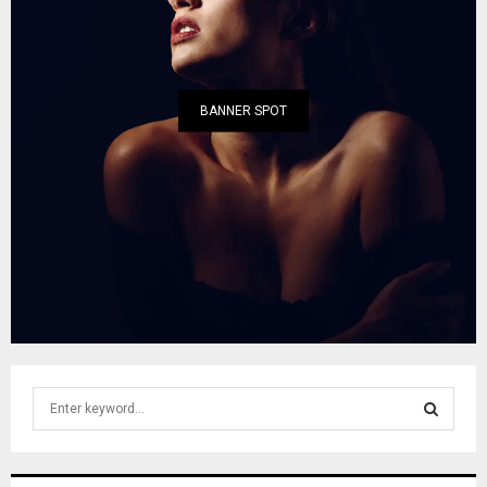
BANNER SPOT
S
e
a
S
r