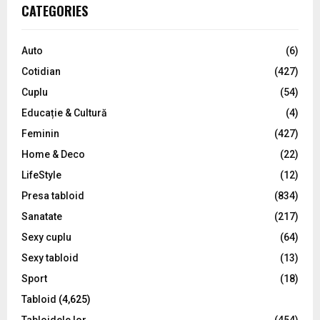
c
E
CATEGORIES
h
f
A
o
Auto
(6)
r
R
Cotidian
(427)
:
C
Cuplu
(54)
Educație & Cultură
(4)
H
Feminin
(427)
Home & Deco
(22)
LifeStyle
(12)
Presa tabloid
(834)
Sanatate
(217)
Sexy cuplu
(64)
Sexy tabloid
(13)
Sport
(18)
Tabloid
(4,625)
Tabloidele lor
(454)