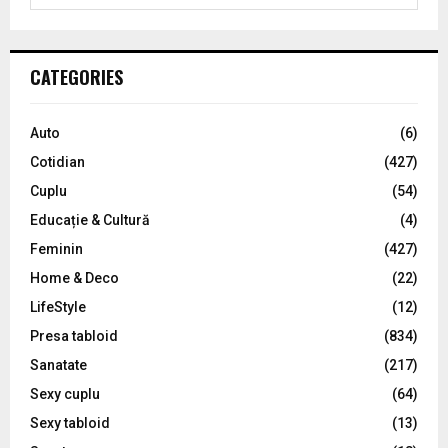
t
e
a
s
S
r
p
c
E
CATEGORIES
h
a
f
A
o
g
Auto
(6)
r
R
Cotidian
(427)
i
:
C
Cuplu
(54)
n
Educație & Cultură
(4)
H
a
Feminin
(427)
t
Home & Deco
(22)
LifeStyle
(12)
i
Presa tabloid
(834)
o
Sanatate
(217)
n
Sexy cuplu
(64)
Sexy tabloid
(13)