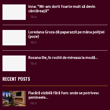
Inna: “Mi-am dorit foarte mult să devin
cântăreaţă”
0
Loredana Groza dă paparazzii pe mâna poliţiei
(poze)
0
Roxana Ilie, în rochii de mireasa la modă...
0
RECENT POSTS
Flacără vizibilă fără fum: unde se potrivesc
șemineele...
0