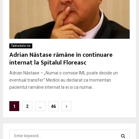
Tabloidele lor
Adrian Năstase rămâne în continuare
internat la Spitalul Floreasc
Adrian Năstase – „Numai o comisie IML poate decide un
eventual transfer” Medicii au declarat ca momentan
pacientul ramâne internat la ei si ca numai...
P
1
2
…
46
o
s
S