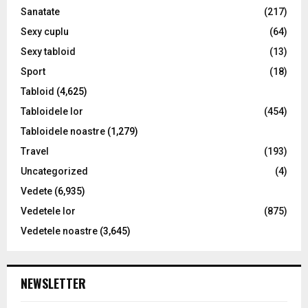
o
Sanatate
(217)
n
Sexy cuplu
(64)
Sexy tabloid
(13)
Sport
(18)
Tabloid
(4,625)
Tabloidele lor
(454)
Tabloidele noastre
(1,279)
Travel
(193)
Uncategorized
(4)
Vedete
(6,935)
Vedetele lor
(875)
Vedetele noastre
(3,645)
NEWSLETTER