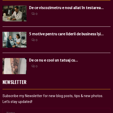
De ce viscozimetru e noul aliat în testarea...
0
5 motive pentru care liderii de business își...
0
De ce nu e cool un tatuaj cu...
0
NEWSLETTER
Subscribe my Newsletter for new blog posts, tips & new photos.
Let's stay updated!