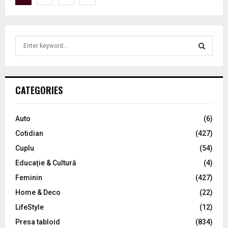
o
s
S
t
e
a
s
S
r
p
c
E
CATEGORIES
h
a
f
A
o
g
Auto
(6)
r
R
Cotidian
(427)
i
:
C
Cuplu
(54)
n
Educație & Cultură
(4)
H
a
Feminin
(427)
t
Home & Deco
(22)
LifeStyle
(12)
i
Presa tabloid
(834)