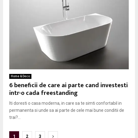
Home & Deco
6 beneficii de care ai parte cand investesti
intr-o cada freestanding
Iti doresti o casa moderna, in care sa te simti confortabil in
permanenta si unde sa ai parte de cele mai bune conditii de
trai?...
P
1
2
3