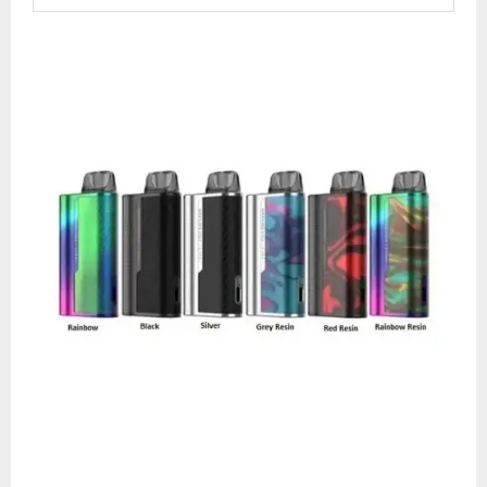
M
E
N
U