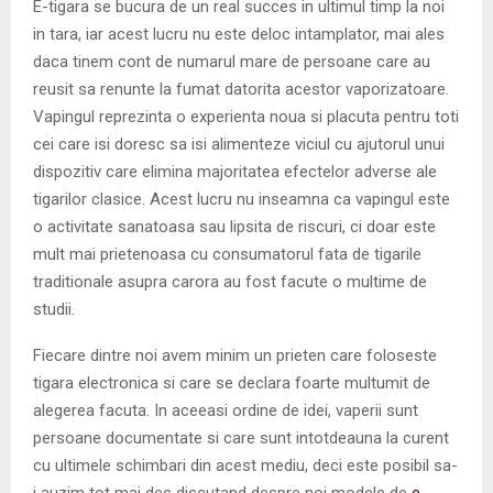
E-tigara se bucura de un real succes in ultimul timp la noi
in tara, iar acest lucru nu este deloc intamplator, mai ales
daca tinem cont de numarul mare de persoane care au
reusit sa renunte la fumat datorita acestor vaporizatoare.
Vapingul reprezinta o experienta noua si placuta pentru toti
cei care isi doresc sa isi alimenteze viciul cu ajutorul unui
dispozitiv care elimina majoritatea efectelor adverse ale
tigarilor clasice. Acest lucru nu inseamna ca vapingul este
o activitate sanatoasa sau lipsita de riscuri, ci doar este
mult mai prietenoasa cu consumatorul fata de tigarile
traditionale asupra carora au fost facute o multime de
studii.
Fiecare dintre noi avem minim un prieten care foloseste
tigara electronica si care se declara foarte multumit de
alegerea facuta. In aceeasi ordine de idei, vaperii sunt
persoane documentate si care sunt intotdeauna la curent
cu ultimele schimbari din acest mediu, deci este posibil sa-
i auzim tot mai des discutand despre noi modele de
e-