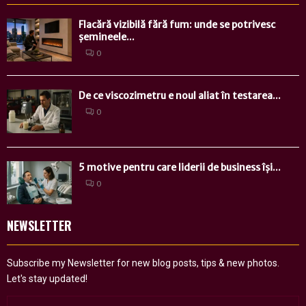
Flacără vizibilă fără fum: unde se potrivesc
șemineele...
0
De ce viscozimetru e noul aliat în testarea...
0
5 motive pentru care liderii de business își...
0
NEWSLETTER
Subscribe my Newsletter for new blog posts, tips & new photos.
Let's stay updated!