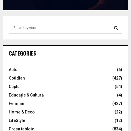
S
e
a
S
r
c
E
CATEGORIES
h
f
A
o
Auto
(6)
r
R
Cotidian
(427)
:
C
Cuplu
(54)
Educație & Cultură
(4)
H
Feminin
(427)
Home & Deco
(22)
LifeStyle
(12)
Presa tabloid
(834)