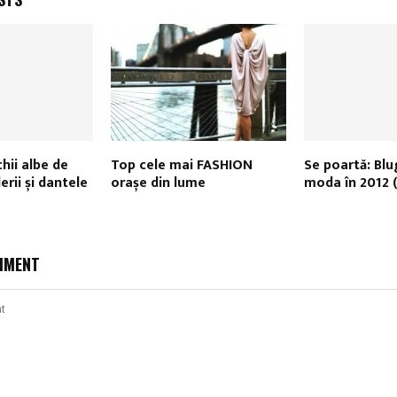
hii albe de
Top cele mai FASHION
Se poartă: Blu
erii și dantele
orașe din lume
moda în 2012 
MMENT