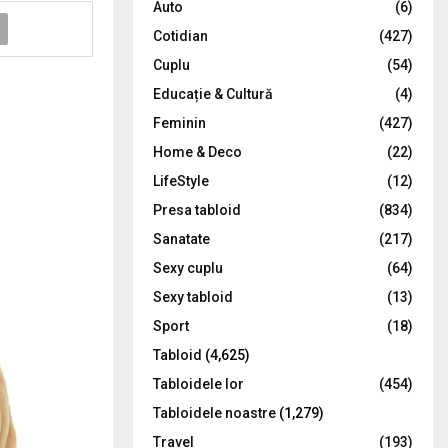
Auto
(6)
r
R
Cotidian
(427)
:
C
Cuplu
(54)
Educație & Cultură
(4)
H
Feminin
(427)
Home & Deco
(22)
LifeStyle
(12)
Presa tabloid
(834)
Sanatate
(217)
Sexy cuplu
(64)
Sexy tabloid
(13)
Sport
(18)
Tabloid
(4,625)
Tabloidele lor
(454)
Tabloidele noastre
(1,279)
Travel
(193)