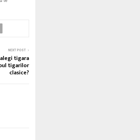
u te
NEXT POST
 alegi tigara
ul tigarilor
clasice?