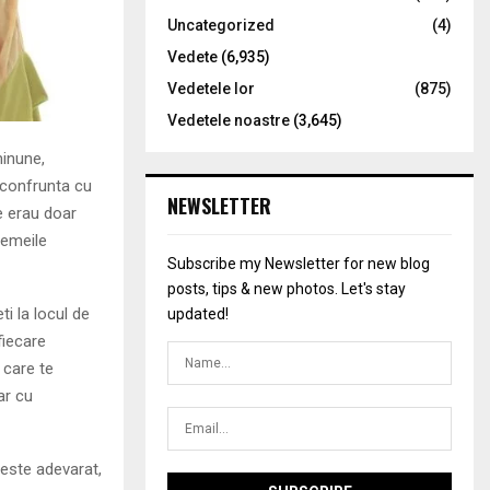
Uncategorized
(4)
Vedete
(6,935)
Vedetele lor
(875)
Vedetele noastre
(3,645)
minune,
e confrunta cu
NEWSLETTER
e erau doar
femeile
Subscribe my Newsletter for new blog
posts, tips & new photos. Let's stay
ti la locul de
updated!
fiecare
 care te
ar cu
 este adevarat,