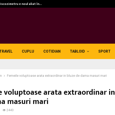
viscozimetru e noul aliat în…
TRAVEL
CUPLU
COTIDIAN
TABLOID
SPORT
in
Femeile voluptoase arata extraordinar in bluze de dama masuri mari
e voluptoase arata extraordinar in
a masuri mari
2443