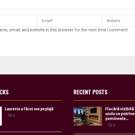
me, email, and website in this browser for the next time I comment.
ICKS
RECENT POSTS
Flacără vizibilă
Laurette a făcut sex pe plajă
unde se potrive
0
șemineele...
0