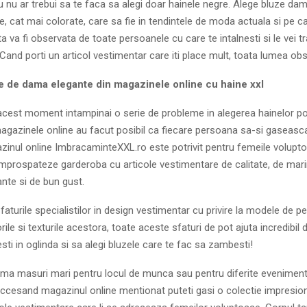
u nu ar trebui sa te faca sa alegi doar hainele negre. Alege bluze da
e, cat mai colorate, care sa fie in tendintele de moda actuala si pe ca
 ta va fi observata de toate persoanele cu care te intalnesti si le vei 
 Cand porti un articol vestimentar care iti place mult, toata lumea ob
e de dama elegante din magazinele online cu haine xxl
acest moment intampinai o serie de probleme in alegerea hainelor pot
agazinele online au facut posibil ca fiecare persoana sa-si gaseasc
azinul online ImbracaminteXXL.ro este potrivit pentru femeile volupt
mprospateze garderoba cu articole vestimentare de calitate, de mari
nte si de bun gust.
faturile specialistilor in design vestimentar cu privire la modele de pe
rile si texturile acestora, toate aceste sfaturi de pot ajuta incredibil 
esti in oglinda si sa alegi bluzele care te fac sa zambesti!
ama masuri mari pentru locul de munca sau pentru diferite evenimen
 Accesand magazinul online mentionat puteti gasi o colectie impresio