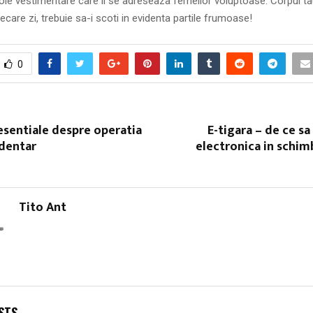
cole vestimentare care li se adreseaza femeilor voluptoase. Corpul ta
iecare zi, trebuie sa-i scoti in evidenta partile frumoase!
0
esentiale despre operatia
E-tigara – de ce sa
 dentar
electronica in schimb
Tito Ant
STS