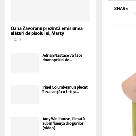
SHARE
Oana Zăvoranu prezintă emisiunea
alături de pisoiul ei, Marty
0
Adrian Nastase va face
doar opt luni de...
Irinel Columbeanu a plecat
în vacanță cu fetița...
Amy Winehouse, filmată
sub influenţa drogurilor
(video)