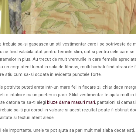
 trebuie sa-si gaseasca un stil vestimentar care i se potriveste de 
zie fiind valabila atat pentru femeile slim, cat si pentru cele care s
ramelor in plus. Au trecut de mult vremurile in care femeile apreciat
u un corp atent lucrat in sala de fitness, multi barbati fiind atrasi de 
e stiu cum sa-si scoata in evidenta punctele forte.
 potrivite puteti arata intr-un mare fel in fiecare zi, chiar daca merge
i o intalnire cu un prieten in parc. Stilul vestimentar te ajuta mult in 
ste datoria ta sa-ti alegi
bluze dama masuri mari
, pantaloni si camasi
rebuie sa-ti pui corpul in valoare si acest rezultat poate fi obtinut do
litate si texturi atent alese.
si ele importante, unele te pot ajuta sa pari mult mai slaba decat esti,