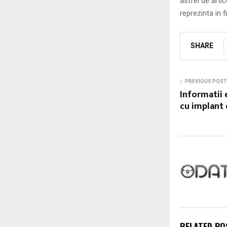
astfel de arti
reprezinta in f
SHARE
PREVIOUS POST
Informatii 
cu implant
RELATED PO