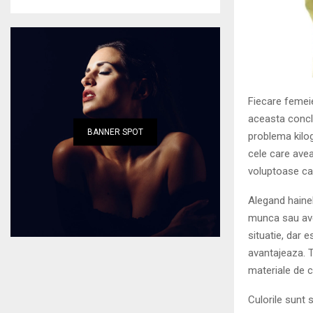
Fiecare femeie
aceasta conclu
BANNER SPOT
problema kilog
cele care avea
voluptoase car
Alegand hainele
munca sau avet
situatie, dar e
avantajeaza. T
materiale de ca
Culorile sunt 