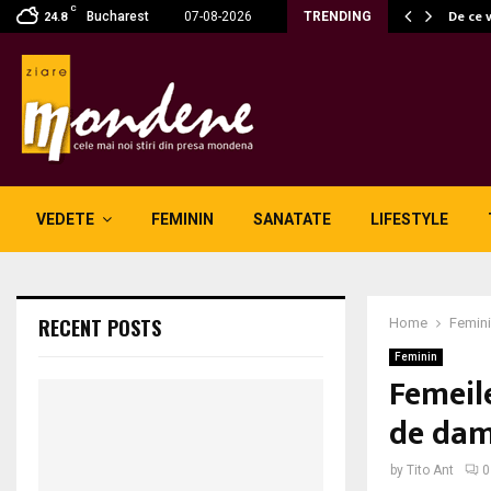
C
 fără fum: unde se potrivesc…
De ce 
Bucharest
07-08-2026
TRENDING
24.8
VEDETE
FEMININ
SANATATE
LIFESTYLE
RECENT POSTS
Home
Femin
Feminin
Femeil
de dam
by
Tito Ant
0