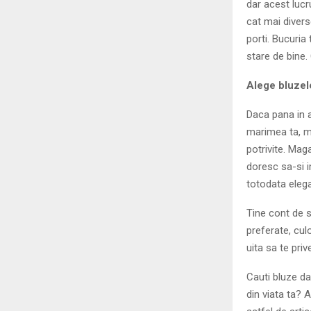
dar acest lucr
cat mai divers
porti. Bucuria
stare de bine.
Alege bluzel
Daca pana in 
marimea ta, m
potrivite. Mag
doresc sa-si i
totodata elega
Tine cont de s
preferate, culo
uita sa te priv
Cauti bluze d
din viata ta?