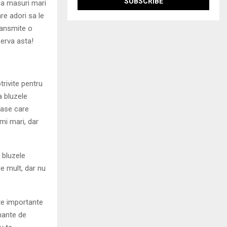
ma masuri mari
re adori sa le
transmite o
serva asta!
rivite pentru
a bluzele
oase care
mi mari, dar
 bluzele
de mult, dar nu
te importante
nante de