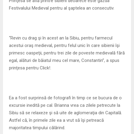
M
Prinţesa se află printre sibieni deoarece este gazda
Festivalului Medieval pentru al şaptelea an consecutiv.
E
N
“Revin cu drag şi în acest an la Sibiu, pentru farmecul
acestui oraş medieval, pentru felul unic în care sibienii îşi
U
primesc oaspeţii, pentru trei zile de poveste medievală fără
egal, alături de băiatul meu cel mare, Constantin”, a spus
prinţesa pentru Click!.
Ea a fost surprinsă de fotografi în timp ce se bucura de o
excursie inedită pe cal. Brianna vrea ca zilele petrecute la
Sibiu să se relaxeze şi să uite de aglomeraţia din Capitală.
Astfel că, în primele zile ea a vrut să îşi petreacă
majoritatea timpului călărind.