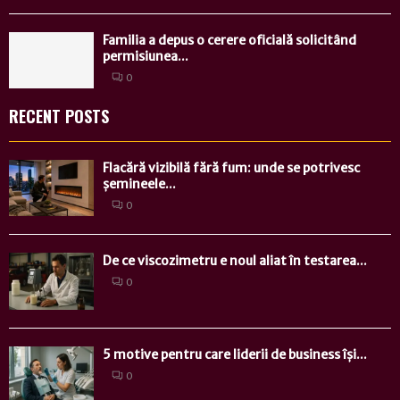
Familia a depus o cerere oficială solicitând
permisiunea...
0
RECENT POSTS
Flacără vizibilă fără fum: unde se potrivesc
șemineele...
0
De ce viscozimetru e noul aliat în testarea...
0
5 motive pentru care liderii de business își...
0