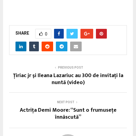
SHARE
0
PREVIOUS POST
Ţiriac jr şi Ileana Lazariuc au 300 de invitaţi la
nuntă (video)
NEXT POST
Actriţa Demi Moore: “Sunt o frumuseţe
înnăscută”