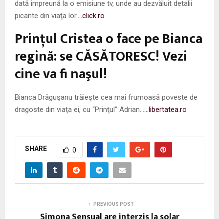
dată împreună la o emisiune tv, unde au dezvăluit detalii
picante din viaţa lor.
…click.ro
Prinţul Cristea o face pe Bianca
regină: se CĂSĂTORESC! Vezi
cine va fi naşul!
Bianca Drăguşanu trăieşte cea mai frumoasă poveste de
dragoste din viaţa ei, cu “Prinţul” Adrian…
…libertatea.ro
SHARE
0
PREVIOUS POST
Simona Sensual are interzis la solar