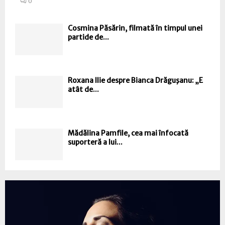
0
Cosmina Păsărin, filmată în timpul unei
partide de...
Roxana Ilie despre Bianca Drăguşanu: „E
atât de...
Mădălina Pamfile, cea mai înfocată
suporteră a lui...