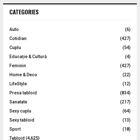
r
c
E
CATEGORIES
h
f
A
o
Auto
(6)
r
R
Cotidian
(427)
:
C
Cuplu
(54)
Educație & Cultură
(4)
H
Feminin
(427)
Home & Deco
(22)
LifeStyle
(12)
Presa tabloid
(834)
Sanatate
(217)
Sexy cuplu
(64)
Sexy tabloid
(13)
Sport
(18)
Tabloid
(4,625)