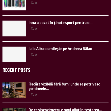
0
Inna a pozat în ținute sport pentru o...
0
Iulia Albu o umileşte pe Andreea Bălan
0
RECENT POSTS
Flacără vizibilă fără fum: unde se potrivesc
șemineele...
0
De ce viscozimetru e noul aliat în testarea...