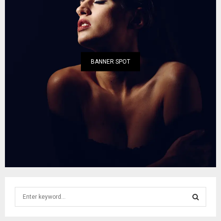
BANNER SPOT
S
e
a
S