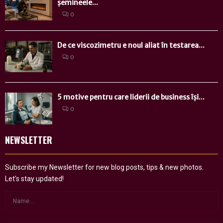
șemineele...
0
De ce viscozimetru e noul aliat în testarea...
0
5 motive pentru care liderii de business își...
0
NEWSLETTER
Subscribe my Newsletter for new blog posts, tips & new photos.
Let's stay updated!