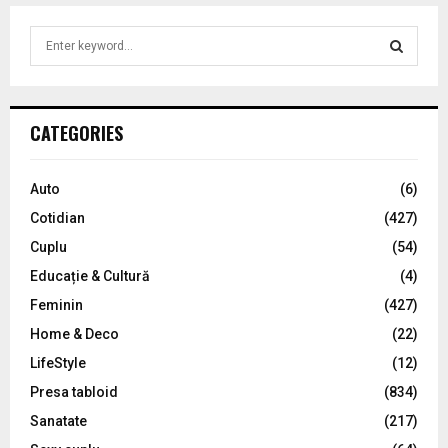
S
e
a
S
r
c
E
CATEGORIES
h
f
A
o
Auto
(6)
r
R
Cotidian
(427)
:
C
Cuplu
(54)
Educație & Cultură
(4)
H
Feminin
(427)
Home & Deco
(22)
LifeStyle
(12)
Presa tabloid
(834)
Sanatate
(217)