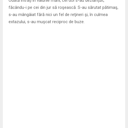
Odată intraţi în valurile mării, cei doi s-au dezlănţuit,
făcându-i pe cei din jur să roşească. S-au sărutat pătimaş,
s-au mângâiat fără nici un fel de reţineri şi, în culmea
extazului, s-au muşcat reciproc de buze.