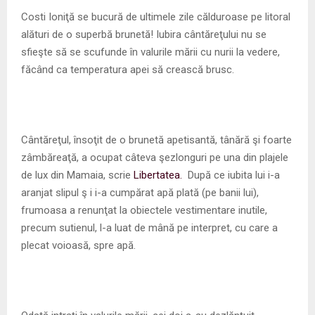
M
Costi Ioniţă se bucură de ultimele zile călduroase pe litoral
alături de o superbă brunetă! Iubira cântăreţului nu se
E
sfieşte să se scufunde în valurile mării cu nurii la vedere,
făcând ca temperatura apei să crească brusc.
N
U
Cântăreţul, însoţit de o brunetă apetisantă, tânără şi foarte
zâmbăreaţă, a ocupat câteva şezlonguri pe una din plajele
de lux din Mamaia, scrie
Libertatea.
După ce iubita lui i-a
aranjat slipul ş i i-a cumpărat apă plată (pe banii lui),
frumoasa a renunţat la obiectele vestimentare inutile,
precum sutienul, l-a luat de mână pe interpret, cu care a
plecat voioasă, spre apă.