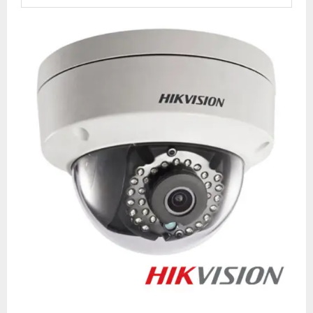
M
E
N
U