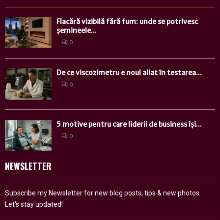
Flacără vizibilă fără fum: unde se potrivesc
șemineele...
0
De ce viscozimetru e noul aliat în testarea...
0
5 motive pentru care liderii de business își...
0
NEWSLETTER
Subscribe my Newsletter for new blog posts, tips & new photos.
Let's stay updated!