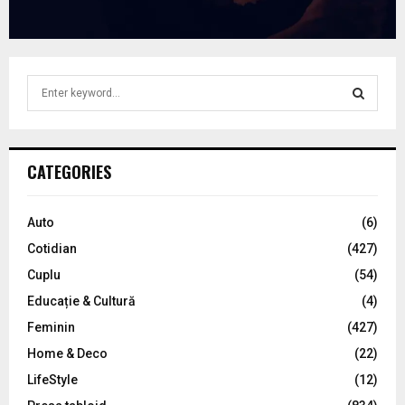
S
e
a
S
r
c
E
CATEGORIES
h
f
A
o
Auto
(6)
r
R
Cotidian
(427)
:
C
Cuplu
(54)
Educație & Cultură
(4)
H
Feminin
(427)
Home & Deco
(22)
LifeStyle
(12)