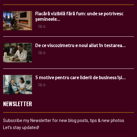
Flacără vizibilă fără fum: unde se potrivesc
șemineele...
0
De ce viscozimetru e noul aliat în testarea...
0
5 motive pentru care liderii de business își...
0
NEWSLETTER
Subscribe my Newsletter for new blog posts, tips & new photos.
Let's stay updated!