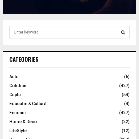
S
e
a
S
r
c
E
CATEGORIES
h
f
A
o
Auto
(6)
r
R
Cotidian
(427)
:
C
Cuplu
(54)
Educație & Cultură
(4)
H
Feminin
(427)
Home & Deco
(22)
LifeStyle
(12)