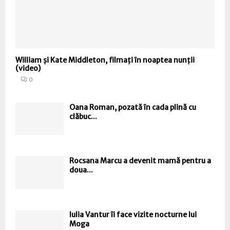
William și Kate Middleton, filmați în noaptea nunții
(video)
0
Oana Roman, pozată în cada plină cu
clăbuc...
Rocsana Marcu a devenit mamă pentru a
doua...
Iulia Vantur îi face vizite nocturne lui
Moga