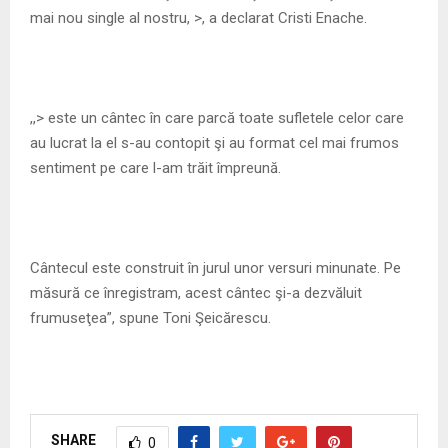
mai nou single al nostru, >, a declarat Cristi Enache.
,,> este un cântec în care parcă toate sufletele celor care
au lucrat la el s-au contopit şi au format cel mai frumos
sentiment pe care l-am trăit împreună.
Cântecul este construit în jurul unor versuri minunate. Pe
măsură ce înregistram, acest cântec şi-a dezvăluit
frumuseţea”, spune Toni Şeicărescu.
SHARE
0