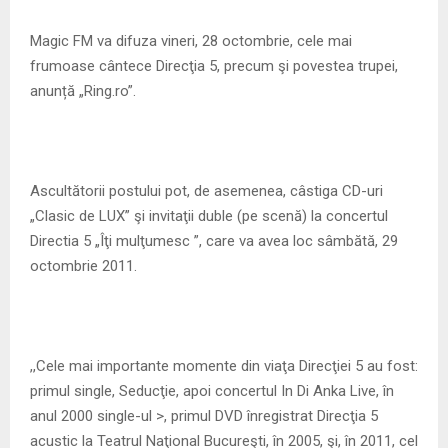
M
Magic FM va difuza vineri, 28 octombrie, cele mai
E
frumoase cântece Direcţia 5, precum şi povestea trupei,
anunță „Ring.ro”.
N
U
Ascultătorii postului pot, de asemenea, câstiga CD-uri
„Clasic de LUX” şi invitaţii duble (pe scenă) la concertul
Directia 5 „Îţi mulţumesc ”, care va avea loc sâmbătă, 29
octombrie 2011.
,,Cele mai importante momente din viaţa Direcţiei 5 au fost:
primul single, Seducţie, apoi concertul In Di Anka Live, în
anul 2000 single-ul >, primul DVD înregistrat Direcţia 5
acustic la Teatrul Naţional Bucureşti, în 2005, şi, în 2011, cel