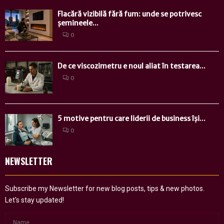
Flacără vizibilă fără fum: unde se potrivesc
șemineele...
0
De ce viscozimetru e noul aliat în testarea...
0
5 motive pentru care liderii de business își...
0
NEWSLETTER
Subscribe my Newsletter for new blog posts, tips & new photos.
Let's stay updated!