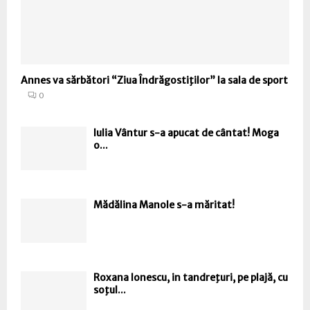
Annes va sărbători “Ziua Îndrăgostiţilor” la sala de sport
0
Iulia Vântur s-a apucat de cântat! Moga
o...
Mădălina Manole s-a măritat!
Roxana Ionescu, in tandreţuri, pe plajă, cu
soţul...