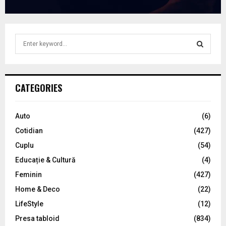
S
e
a
S
r
c
E
CATEGORIES
h
f
A
o
Auto
(6)
r
R
Cotidian
(427)
:
C
Cuplu
(54)
Educație & Cultură
(4)
H
Feminin
(427)
Home & Deco
(22)
LifeStyle
(12)
Presa tabloid
(834)