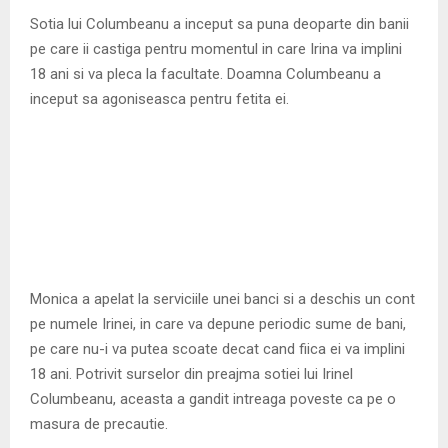
M
Sotia lui Columbeanu a inceput sa puna deoparte din banii
pe care ii castiga pentru momentul in care Irina va implini
E
18 ani si va pleca la facultate. Doamna Columbeanu a
inceput sa agoniseasca pentru fetita ei.
N
U
Monica a apelat la serviciile unei banci si a deschis un cont
pe numele Irinei, in care va depune periodic sume de bani,
pe care nu-i va putea scoate decat cand fiica ei va implini
18 ani. Potrivit surselor din preajma sotiei lui Irinel
Columbeanu, aceasta a gandit intreaga poveste ca pe o
masura de precautie.