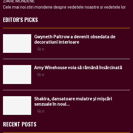
ZIARE MONDENE
Cele mai noi stiri mondene despre vedetele noastre si vedetele lor
EDITOR'S PICKS
Gwyneth Paltrow a devenit obsedata de
decoratiuni interioare
0
Amy Winehouse voia să rămână însărcinată
0
Shakira, dansatoare mulatre şi mişcări
senzuale în noul...
0
RECENT POSTS