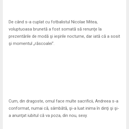
De când s-a cuplat cu fotbalistul Nicolae Mitea,
voluptuoasa brunetă a fost somată să renunţe la
prezentările de modă şi ieşirile nocturne, dar iată că a sosit
şi momentul „răscoalei”.
Cum, din dragoste, omul face multe sacrificii, Andreea s-a
conformat, numai că, sâmbătă, şi-a luat inima în dinţi şi şi-
a anunţat iubitul că va poza, din nou, sexy.