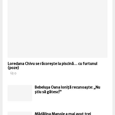
Loredana Chivu se răcoreşte la piscină… cu furtunul
(poze)
0
Bebeluşa Oana Ioniţă recunoaşte: „Nu
ştiu să gătesc!”
Mădălina Manole a mai avut trei