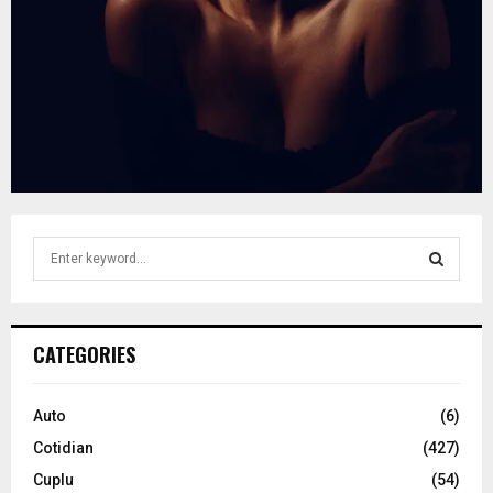
S
e
a
S
r
c
E
CATEGORIES
h
f
A
o
Auto
(6)
r
R
Cotidian
(427)
:
C
Cuplu
(54)