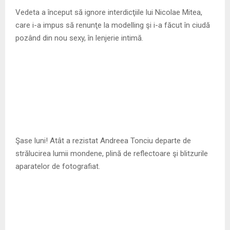
M
Vedeta a început să ignore interdicţiile lui Nicolae Mitea,
care i-a impus să renunţe la modelling şi i-a făcut în ciudă
E
pozând din nou sexy, în lenjerie intimă.
N
U
Şase luni! Atât a rezistat Andreea Tonciu departe de
strălucirea lumii mondene, plină de reflectoare şi blitzurile
aparatelor de fotografiat.