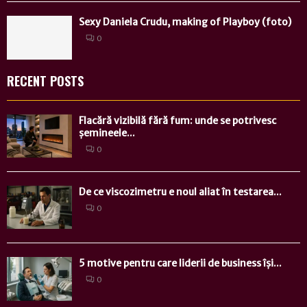
Sexy Daniela Crudu, making of Playboy (foto)
0
RECENT POSTS
Flacără vizibilă fără fum: unde se potrivesc
șemineele...
0
De ce viscozimetru e noul aliat în testarea...
0
5 motive pentru care liderii de business își...
0