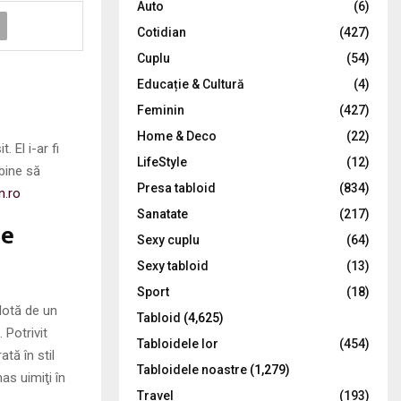
Auto
(6)
r
R
Cotidian
(427)
:
C
Cuplu
(54)
Educație & Cultură
(4)
H
Feminin
(427)
Home & Deco
(22)
 El i-ar fi
LifeStyle
(12)
 bine să
Presa tabloid
(834)
n.ro
Sanatate
(217)
pe
Sexy cuplu
(64)
Sexy tabloid
(13)
Sport
(18)
ulotă de un
Tabloid
(4,625)
. Potrivit
Tabloidele lor
(454)
tă în stil
Tabloidele noastre
(1,279)
as uimiţi în
Travel
(193)