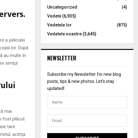
Uncategorized
(4)
ervers.
Vedete
(6,935)
Vedetele lor
(875)
Vedetele noastre
(3,645)
e a peliculei
opiii lor. După
ă au multe în
NEWSLETTER
re simţul
Subscribe my Newsletter for new blog
ului
posts, tips & new photos. Let's stay
updated!
că mai
m fost plăcut
eie tare
istul, actriţa