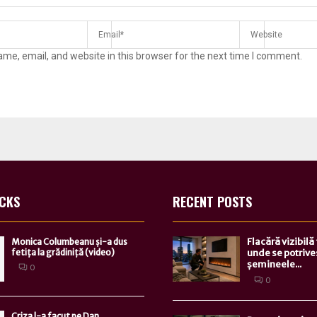
me, email, and website in this browser for the next time I comment.
ICKS
RECENT POSTS
Flacără vizibilă
Monica Columbeanu și-a dus
fetița la grădiniță (video)
unde se potrive
șemineele...
0
0
Criza l-a facut pe Dan