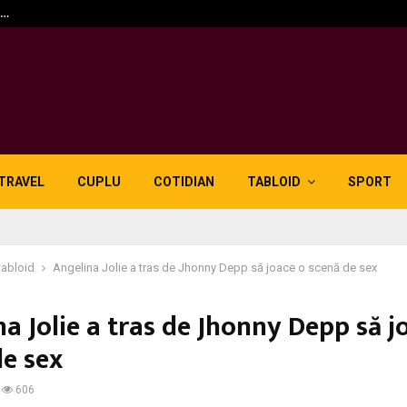
n…
5 motive pentru care lid
TRAVEL
CUPLU
COTIDIAN
TABLOID
SPORT
tabloid
Angelina Jolie a tras de Jhonny Depp să joace o scenă de sex
a Jolie a tras de Jhonny Depp să j
de sex
606