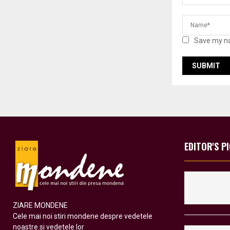
Save my na
EDITOR'S P
ZIARE MONDENE
Cele mai noi stiri mondene despre vedetele
noastre si vedetele lor