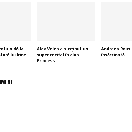
zatu o dă la
Alex Velea a susținut un
Andreea Raicu 
tură lui Irinel
super recital în club
însărcinată
Princess
MMENT