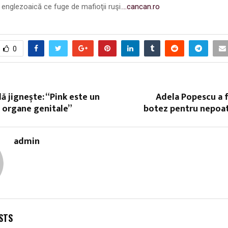
 englezoaică ce fuge de mafioţii ruşi.
…cancan.ro
0
lă jignește: “Pink este un
Adela Popescu a 
 organe genitale”
botez pentru nepoat
admin
STS