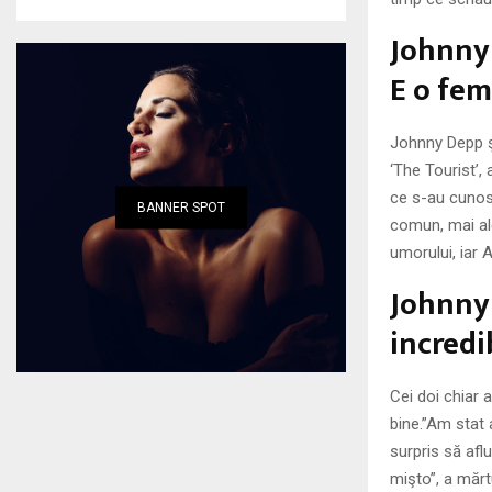
Johnny 
E o fem
Johnny Depp şi
‘The Tourist’,
ce s-au cunos
BANNER SPOT
comun, mai ale
umorului, iar A
Johnny 
incredi
Cei doi chiar 
bine.”Am stat 
surpris să afl
mişto”, a mărt