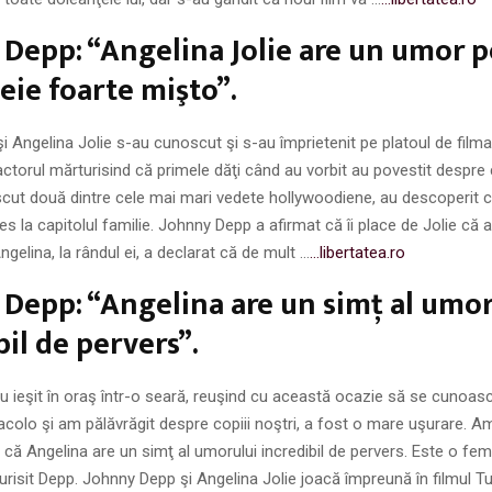
Depp: “Angelina Jolie are un umor p
eie foarte mişto”.
 Angelina Jolie s-au cunoscut şi s-au împrietenit pe platoul de filmar
 actorul mărturisind că primele dăţi când au vorbit au povestit despre c
cut două dintre cele mai mari vedete hollywoodiene, au descoperit c
s la capitolul familie. Johnny Depp a afirmat că îi place de Jolie că a
ngelina, la rândul ei, a declarat că de mult …
…libertatea.ro
Depp: “Angelina are un simţ al umor
bil de pervers”.
au ieşit în oraş într-o seară, reuşind cu această ocazie să se cunoas
acolo şi am pălăvrăgit despre copiii noştri, a fost o mare uşurare. A
u că Angelina are un simţ al umorului incredibil de pervers. Este o fem
urisit Depp. Johnny Depp şi Angelina Jolie joacă împreună în filmul Tur