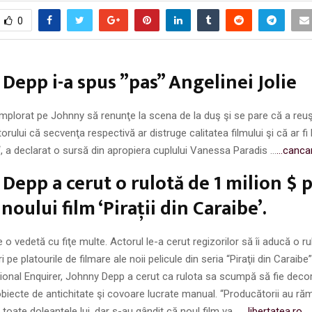
0
Depp i-a spus ”pas” Angelinei Jolie
mplorat pe Johnny să renunţe la scena de la duş şi se pare că a reuşit.
rului că secvenţa respectivă ar distruge calitatea filmului şi că ar fi
“, a declarat o sursă din apropiera cuplului Vanessa Paradis …
…canca
Depp a cerut o rulotă de 1 milion $ 
noului film ‘Piraţii din Caraibe’.
o vedetă cu fiţe multe. Actorul le-a cerut regizorilor să îi aducă o r
i pe platourile de filmare ale noii pelicule din seria “Piraţii din Caraibe”
tional Enquirer, Johnny Depp a cerut ca rulota sa scumpă să fie decora
iecte de antichitate şi covoare lucrate manual. “Producătorii au răm
 toate doleanţele lui, dar s-au gândit că noul film va …
…libertatea.ro