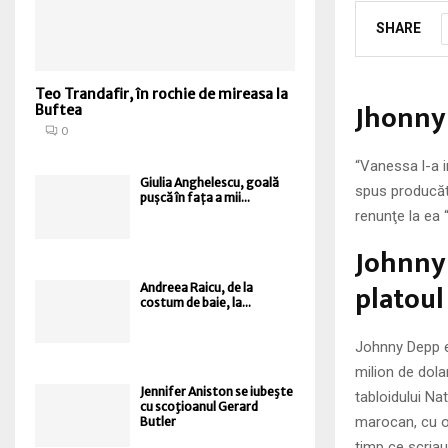
SHARE
Teo Trandafir, în rochie de mireasa la
Jhonny 
Buftea
0
“Vanessa l-a i
Giulia Anghelescu, goală
spus producăto
pușcă în fața a mii...
renunţe la ea 
Johnny 
platoul 
Andreea Raicu, de la
costum de baie, la...
Johnny Depp e 
milion de dolar
Jennifer Aniston se iubeşte
tabloidului Na
cu scoţioanul Gerard
marocan, cu ob
Butler
timp ce scriau