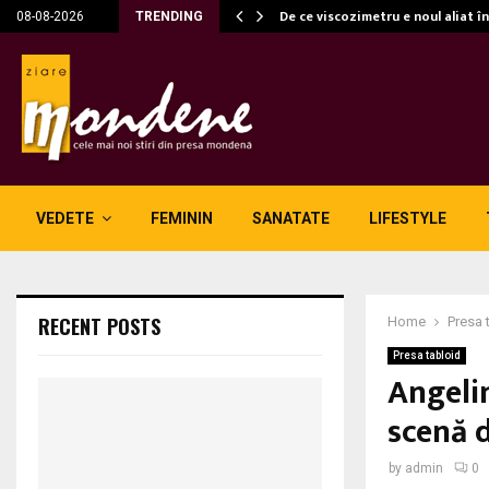
c…
De ce viscozimetru e noul aliat î
08-08-2026
TRENDING
VEDETE
FEMININ
SANATATE
LIFESTYLE
RECENT POSTS
Home
Presa 
Presa tabloid
Angelin
scenă 
by
admin
0