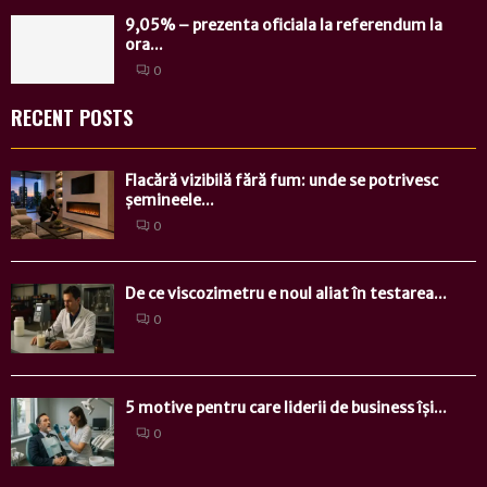
9,05% – prezenta oficiala la referendum la
ora...
0
RECENT POSTS
Flacără vizibilă fără fum: unde se potrivesc
șemineele...
0
De ce viscozimetru e noul aliat în testarea...
0
5 motive pentru care liderii de business își...
0