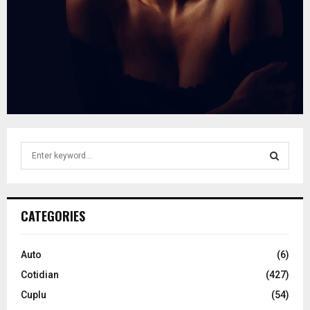
S
e
a
S
r
c
E
CATEGORIES
h
f
A
o
Auto
(6)
r
R
Cotidian
(427)
:
C
Cuplu
(54)