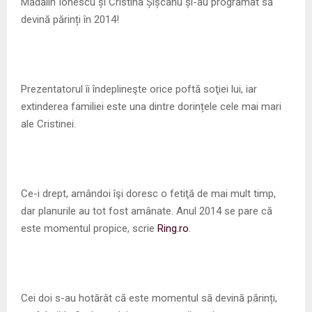
M
Mădălin Ionescu și Cristina Șișcanu și-au programat să
devină părinți în 2014!
E
N
Prezentatorul îi îndeplineşte orice poftă soţiei lui, iar
extinderea familiei este una dintre dorințele cele mai mari
U
ale Cristinei.
Ce-i drept, amândoi îşi doresc o fetiţă de mai mult timp,
dar planurile au tot fost amânate. Anul 2014 se pare că
este momentul propice, scrie
Ring.ro
.
Cei doi s-au hotărât că este momentul să devină părinți,