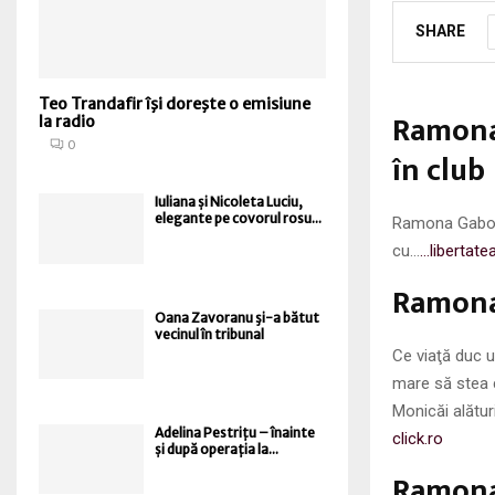
SHARE
Teo Trandafir îşi doreşte o emisiune
Ramona 
la radio
0
în club
Iuliana și Nicoleta Luciu,
elegante pe covorul rosu...
Ramona Gabor a
cu…
…libertate
Ramona,
Oana Zavoranu şi-a bătut
vecinul în tribunal
Ce viaţă duc 
mare să stea c
Monicăi alătur
Adelina Pestrițu – înainte
click.ro
și după operația la...
Ramona 