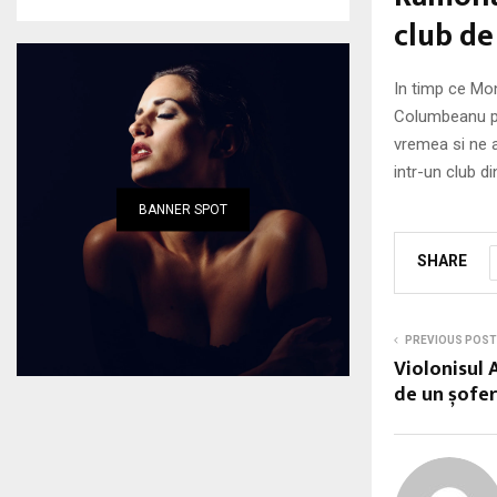
club de 
In timp ce Mon
Columbeanu pie
vremea si ne a
intr-un club d
BANNER SPOT
SHARE
PREVIOUS POST
Violonisul 
de un șofer