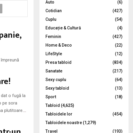
Auto
(6)
r
R
Cotidian
(427)
:
C
Cuplu
(54)
Educație & Cultură
(4)
H
panie,
Feminin
(427)
Home & Deco
(22)
LifeStyle
(12)
, împreună
Presa tabloid
(834)
Sanatate
(217)
re!
Sexy cuplu
(64)
Sexy tabloid
(13)
dat o fugă la
Sport
(18)
-o pe sora
Tabloid
(4,625)
a plutitoare.
…
Tabloidele lor
(454)
Tabloidele noastre
(1,279)
ntr-un
Travel
(193)