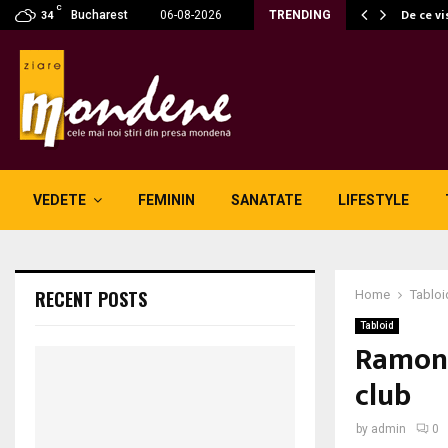
C
fără fum: unde se potrivesc…
De ce vi
Bucharest
06-08-2026
TRENDING
34
VEDETE
FEMININ
SANATATE
LIFESTYLE
RECENT POSTS
Home
Tabloi
Tabloid
Ramona
club
by
admin
0