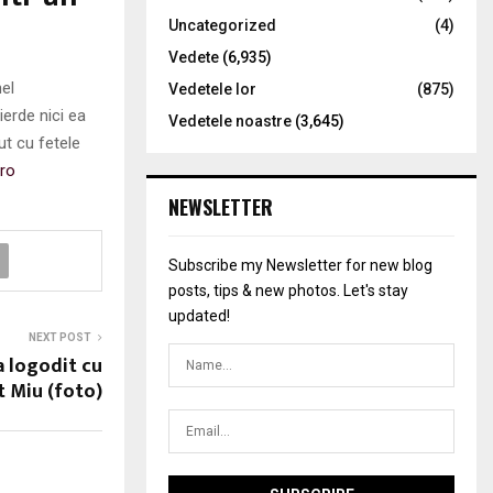
Uncategorized
(4)
Vedete
(6,935)
nel
Vedetele lor
(875)
ierde nici ea
Vedetele noastre
(3,645)
ut cu fetele
ro
NEWSLETTER
Subscribe my Newsletter for new blog
posts, tips & new photos. Let's stay
updated!
NEXT POST
a logodit cu
 Miu (foto)