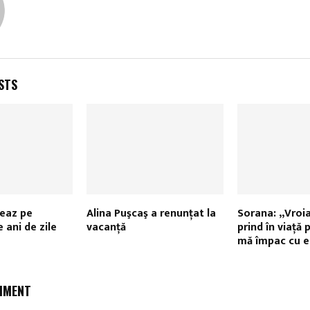
STS
treaz pe
Alina Puşcaş a renunțat la
Sorana: „Vroi
 ani de zile
vacanță
prind în viaţă 
mă împac cu e
MMENT