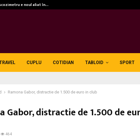
scozimetru e noul aliat în…
TRAVEL
CUPLU
COTIDIAN
TABLOID
SPORT
d
Ramona Gabor, distractie de 1.500 de euro in club
 Gabor, distractie de 1.500 de eur
464