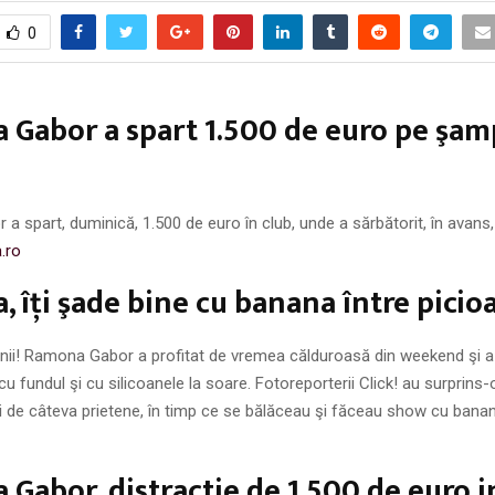
0
Gabor a spart 1.500 de euro pe şam
 spart, duminică, 1.500 de euro în club, unde a sărbătorit, în avans
a.ro
 îţi şade bine cu banana între picioa
unii! Ramona Gabor a profitat de vremea călduroasă din weekend şi a 
u fundul şi cu silicoanele la soare. Fotoreporterii Click! au surprins
i de câteva prietene, în timp ce se bălăceau şi făceau show cu banan
Gabor, distractie de 1.500 de euro i