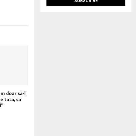
am doar să-l
pe tata, să
l”