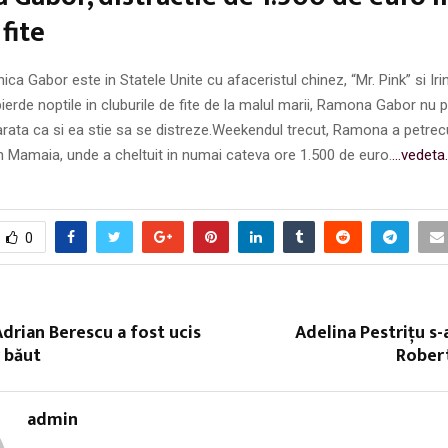
fite
ica Gabor este in Statele Unite cu afaceristul chinez, “Mr. Pink” si Iri
rde noptile in cluburile de fite de la malul marii, Ramona Gabor nu p
rata ca si ea stie sa se distreze.Weekendul trecut, Ramona a petrec
in Mamaia, unde a cheltuit in numai cateva ore 1.500 de euro.
…vedeta.
0
Adrian Berescu a fost ucis
Adelina Pestriţu s-
 băut
Robert
admin