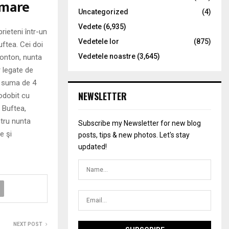
lmare
Uncategorized
(4)
Vedete
(6,935)
rieteni într-un
Vedetele lor
(875)
uftea. Cei doi
Vedetele noastre
(3,645)
 ponton, nunta
r legate de
u suma de 4
NEWSLETTER
podobit cu
n Buftea,
ntru nunta
Subscribe my Newsletter for new blog
e şi
posts, tips & new photos. Let's stay
updated!
NEXT POST