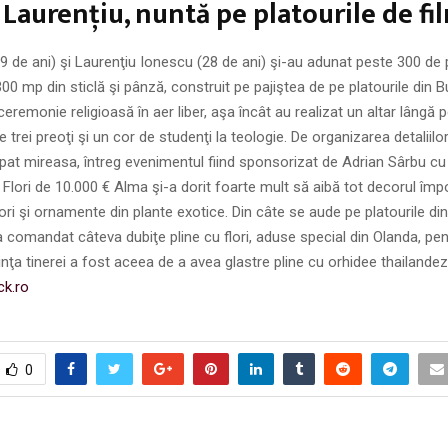
 Laurenţiu, nuntă pe platourile de fi
 de ani) şi Laurenţiu Ionescu (28 de ani) şi-au adunat peste 300 de p
300 mp din sticlă şi pânză, construit pe pajiştea de pe platourile din B
ceremonie religioasă în aer liber, aşa încât au realizat un altar lângă
de trei preoţi şi un cor de studenţi la teologie. De organizarea detaliilo
pat mireasa, întreg evenimentul fiind sponsorizat de Adrian Sârbu c
i. Flori de 10.000 € Alma şi-a dorit foarte mult să aibă tot decorul îm
lori şi ornamente din plante exotice. Din câte se aude pe platourile di
 comandat câteva dubiţe pline cu flori, aduse special din Olanda, pe
rinţa tinerei a fost aceea de a avea glastre pline cu orhidee thailandez
ck.ro
0