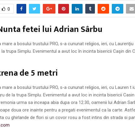
0
Nunta fetei lui Adrian Sârbu
 mare a bosului trustului PRO, s-a cununat religios, ieri, cu Laurenţiu
a trupa Simplu. Evenimentul a avut loc în incinta bisericii Caşin din C
trena de 5 metri
 mare a bosului trustului PRO, s-a cununat religios, ieri, cu Lauren t 
u de la trupa Simplu. Evenimentul a avut loc in incinta bisericii Casin 
remonia urma sa inceapa abia dupa ora 12.30, oamenii lui Adrian Sar
roape doua ore inainte pentru a pregati evenimentul ca la carte. Astfel
a cu ghirlande de flori si un covor rosu a fost intins din strada si pa
e.com