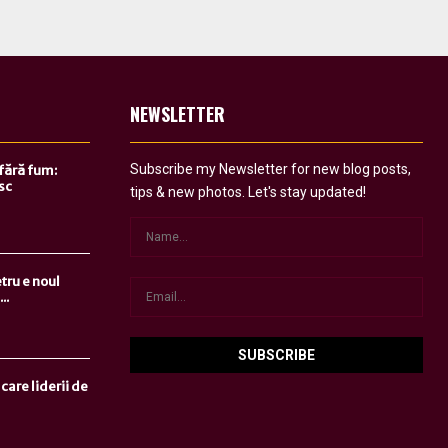
NEWSLETTER
Subscribe my Newsletter for new blog posts,
 fără fum:
sc
tips & new photos. Let's stay updated!
tru e noul
..
care liderii de