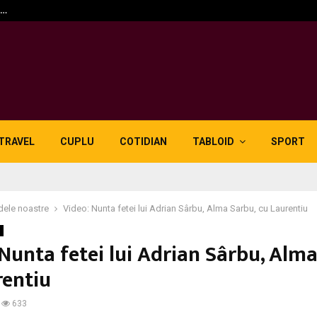
n…
5 motive pentru care lid
TRAVEL
CUPLU
COTIDIAN
TABLOID
SPORT
dele noastre
Video: Nunta fetei lui Adrian Sârbu, Alma Sarbu, cu Laurentiu
Nunta fetei lui Adrian Sârbu, Alma
rentiu
633