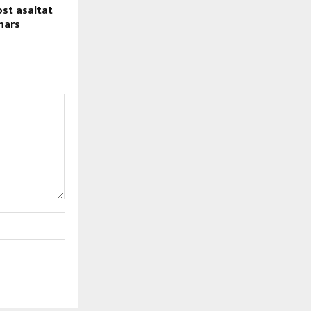
ost asaltat
mars