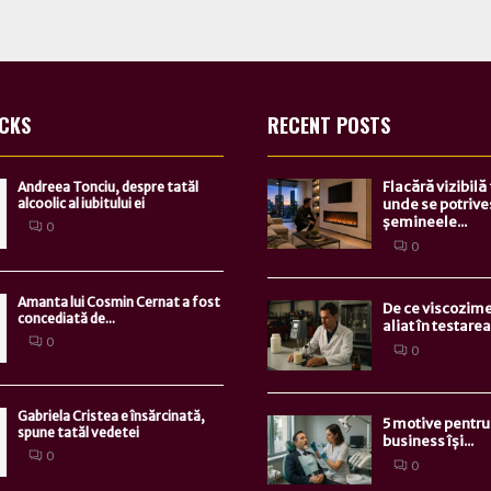
ICKS
RECENT POSTS
Flacără vizibilă
Andreea Tonciu, despre tatăl
alcoolic al iubitului ei
unde se potrive
șemineele...
0
0
Amanta lui Cosmin Cernat a fost
De ce viscozime
concediată de...
aliat în testarea.
0
0
Gabriela Cristea e însărcinată,
5 motive pentru 
spune tatăl vedetei
business își...
0
0