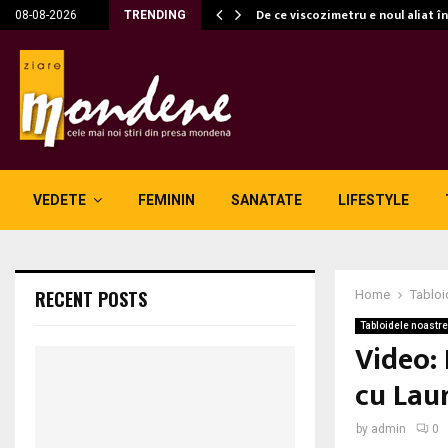
c…
De ce viscozimetru e noul aliat î
08-08-2026
TRENDING
VEDETE
FEMININ
SANATATE
LIFESTYLE
RECENT POSTS
Home
Tabloi
Tabloidele noastre
Video: 
cu Lau
by
admin
0