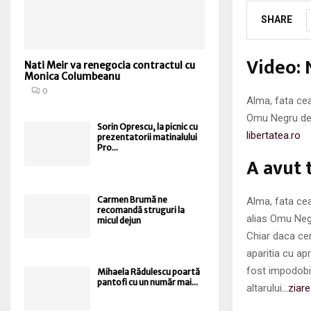
SHARE
Video: 
Nati Meir va renegocia contractul cu
Monica Columbeanu
0
Alma, fata cea
Omu Negru de l
Sorin Oprescu, la picnic cu
libertatea.ro
prezentatorii matinalului
Pro...
A avut 
Carmen Brumă ne
Alma, fata cea
recomandă struguri la
alias Omu Negr
micul dejun
Chiar daca ce
aparitia cu ap
fost impodobit
Mihaela Rădulescu poartă
pantofi cu un număr mai...
altarului
…ziar