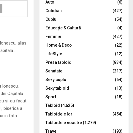
Auto
(6)
r
R
Cotidian
(427)
:
C
Cuplu
(54)
Educație & Cultură
(4)
H
Feminin
(427)
 Ionescu, alias
Home & Deco
(22)
apitală.
…
LifeStyle
(12)
Presa tabloid
(834)
Sanatate
(217)
Sexy cuplu
(64)
iu Ionescu,
Sexy tabloid
(13)
din Capitala.
Sport
(18)
bu si-au facut
Tabloid
(4,625)
, biserica a
Tabloidele lor
(454)
na in fata
Tabloidele noastre
(1,279)
Travel
(193)