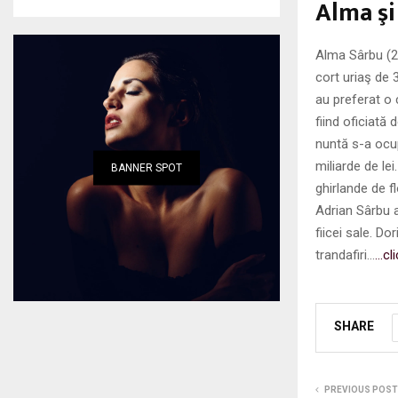
Alma şi
Alma Sârbu (29
cort uriaş de 
au preferat o 
fiind oficiată 
nuntă s-a ocu
miliarde de le
BANNER SPOT
ghirlande de f
Adrian Sârbu a
fiicei sale. Do
trandafiri…
…cli
SHARE
PREVIOUS POST