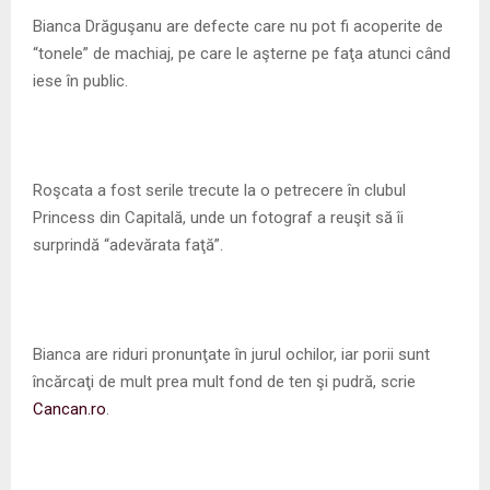
M
Bianca Drăguşanu are defecte care nu pot fi acoperite de
“tonele” de machiaj, pe care le aşterne pe faţa atunci când
E
iese în public.
N
U
Roşcata a fost serile trecute la o petrecere în clubul
Princess din Capitală, unde un fotograf a reuşit să îi
surprindă “adevărata faţă”.
Bianca are riduri pronunţate în jurul ochilor, iar porii sunt
încărcaţi de mult prea mult fond de ten şi pudră, scrie
Cancan.ro
.