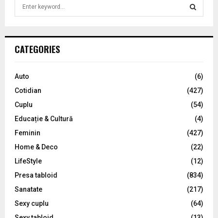
S
e
a
S
r
c
E
CATEGORIES
h
f
A
o
Auto
(6)
r
R
Cotidian
(427)
:
C
Cuplu
(54)
Educație & Cultură
(4)
H
Feminin
(427)
Home & Deco
(22)
LifeStyle
(12)
Presa tabloid
(834)
Sanatate
(217)
Sexy cuplu
(64)
Sexy tabloid
(13)