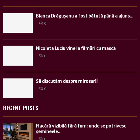
Bianca Drăguşanu a fost bătută până a ajuns...
0
Nicoleta Luciu vine la filmări cu mască
0
Să discutăm despre mirosuri!
0
RECENT POSTS
Flacără vizibilă fără fum: unde se potrivesc
șemineele...
0