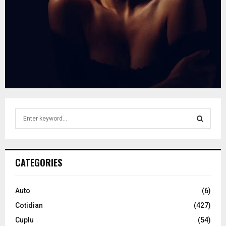
S
e
a
S
r
c
E
CATEGORIES
h
f
A
o
Auto
(6)
r
R
Cotidian
(427)
:
C
Cuplu
(54)