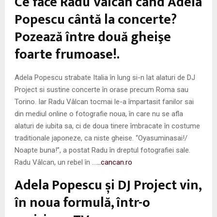
Ce face Radu Vâlcan când Adela
Popescu cântă la concerte?
Pozează între două gheişe
foarte frumoase!.
Adela Popescu strabate Italia în lung si-n lat alaturi de DJ
Project si sustine concerte în orase precum Roma sau
Torino. Iar Radu Vâlcan tocmai le-a împartasit fanilor sai
din mediul online o fotografie noua, în care nu se afla
alaturi de iubita sa, ci de doua tinere îmbracate în costume
traditionale japoneze, ca niste gheise. “Oyasuminasai!/
Noapte buna!”, a postat Radu în dreptul fotografiei sale.
Radu Vâlcan, un rebel în …
…cancan.ro
Adela Popescu și DJ Project vin,
în noua formulă, într-o