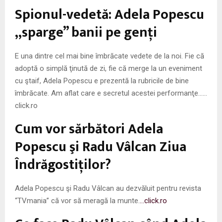
M
Spionul-vedetă: Adela Popescu
E
„sparge” banii pe genţi
N
E una dintre cel mai bine îmbrăcate vedete de la noi. Fie că
adoptă o simplă ţinută de zi, fie că merge la un eveniment
U
cu ştaif, Adela Popescu e prezentă la rubricile de bine
îmbrăcate. Am aflat care e secretul acestei performanţe……
click.ro
Cum vor sărbători Adela
Popescu şi Radu Vâlcan Ziua
Îndrăgostiţilor?
Adela Popescu şi Radu Vâlcan au dezvăluit pentru revista
“TVmania” că vor să meragă la munte.
…click.ro