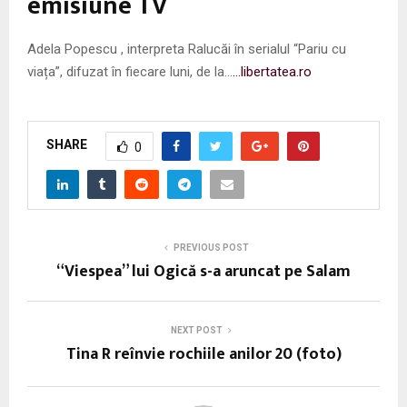
emisiune TV
Adela Popescu , interpreta Ralucăi în serialul “Pariu cu
viața”, difuzat în fiecare luni, de la…
…libertatea.ro
SHARE
0
PREVIOUS POST
“Viespea” lui Ogică s-a aruncat pe Salam
NEXT POST
Tina R reînvie rochiile anilor 20 (foto)