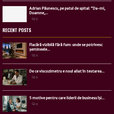
Adrian Păunescu, pe patul de spital: “Da-mi,
Doamne,...
0
RECENT POSTS
Flacără vizibilă fără fum: unde se potrivesc
șemineele...
0
De ce viscozimetru e noul aliat în testarea...
0
5 motive pentru care liderii de business își...
0