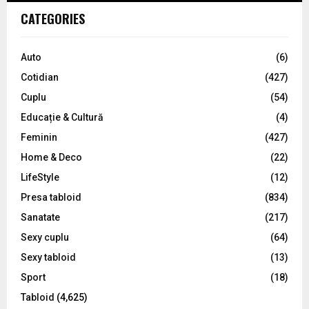
c
E
CATEGORIES
h
f
A
o
Auto
(6)
r
R
Cotidian
(427)
:
C
Cuplu
(54)
Educație & Cultură
(4)
H
Feminin
(427)
Home & Deco
(22)
LifeStyle
(12)
Presa tabloid
(834)
Sanatate
(217)
Sexy cuplu
(64)
Sexy tabloid
(13)
Sport
(18)
Tabloid
(4,625)