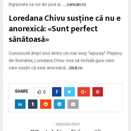
îngrijorata ca cei din jurul ei …
…cancan.ro
Loredana Chivu susține că nu e
anorexică: «Sunt perfect
sănătoasă»
Cunoscută drept unul dintre cei mai sexy “iepuraşi” Playboy
din România, Loredana Chivu vrea să închidă gura celor
care susțin că este anorexică.
…click.ro
SHARE
0
PREVIOUS POST