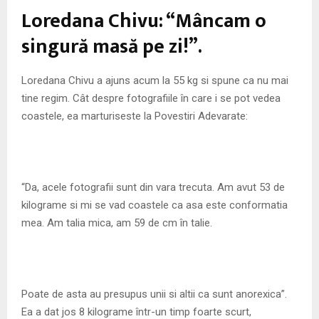
M
Loredana Chivu: “Mâncam o
E
singură masă pe zi!”.
N
Loredana Chivu a ajuns acum la 55 kg si spune ca nu mai
tine regim. Cât despre fotografiile în care i se pot vedea
U
coastele, ea marturiseste la Povestiri Adevarate:
“Da, acele fotografii sunt din vara trecuta. Am avut 53 de
kilograme si mi se vad coastele ca asa este conformatia
mea. Am talia mica, am 59 de cm în talie.
Poate de asta au presupus unii si altii ca sunt anorexica”.
Ea a dat jos 8 kilograme într-un timp foarte scurt,