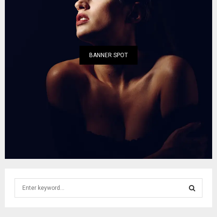
BANNER SPOT
S
e
a
S
r