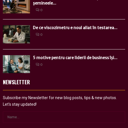
șemineele...
0
De ce viscozimetru e noul aliat în testarea...
0
5 motive pentru care liderii de business își...
0
NEWSLETTER
Subscribe my Newsletter for new blog posts, tips & new photos.
Let's stay updated!