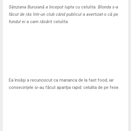
M
Sânziana Buruiană a început lupta cu celulita. Blonda s-a
făcut de râs într-un club când publicul a avertizat-o că pe
E
fundul ei a cam răsărit celulita.
N
U
Ea însăşi a recunoscut ca mananca de la fast food, iar
consecinţele si-au făcut apariţia rapid: celulita de pe fese.