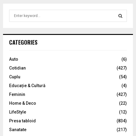
S
e
a
S
r
c
E
CATEGORIES
h
f
A
o
Auto
(6)
r
R
Cotidian
(427)
:
C
Cuplu
(54)
Educație & Cultură
(4)
H
Feminin
(427)
Home & Deco
(22)
LifeStyle
(12)
Presa tabloid
(834)
Sanatate
(217)