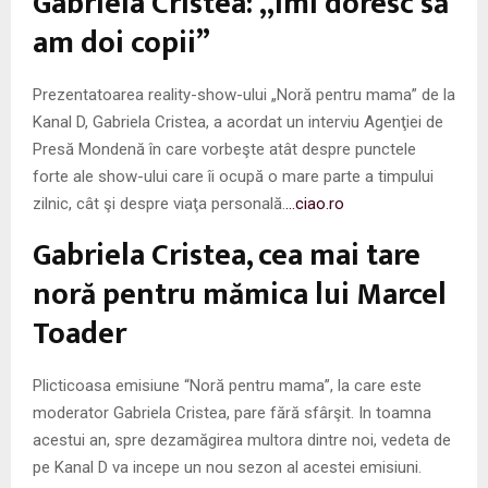
Gabriela Cristea: „Îmi doresc să
M
am doi copii”
E
Prezentatoarea reality-show-ului „Noră pentru mama” de la
N
Kanal D, Gabriela Cristea, a acordat un interviu Agenţiei de
Presă Mondenă în care vorbeşte atât despre punctele
U
forte ale show-ului care îi ocupă o mare parte a timpului
zilnic, cât şi despre viaţa personală.
…ciao.ro
Gabriela Cristea, cea mai tare
noră pentru mămica lui Marcel
Toader
Plicticoasa emisiune “Noră pentru mama”, la care este
moderator Gabriela Cristea, pare fără sfârşit. In toamna
acestui an, spre dezamăgirea multora dintre noi, vedeta de
pe Kanal D va incepe un nou sezon al acestei emisiuni.