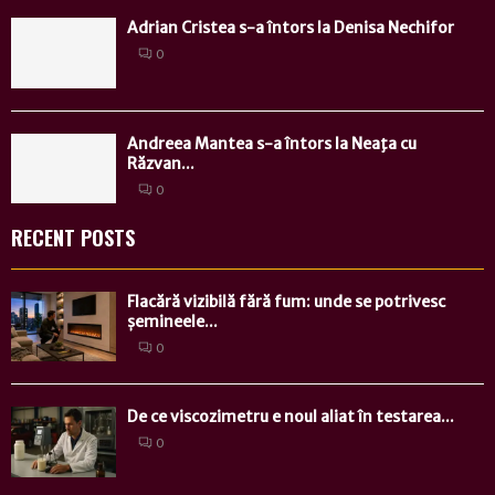
Adrian Cristea s-a întors la Denisa Nechifor
0
Andreea Mantea s-a întors la Neaţa cu
Răzvan...
0
RECENT POSTS
Flacără vizibilă fără fum: unde se potrivesc
șemineele...
0
De ce viscozimetru e noul aliat în testarea...
0