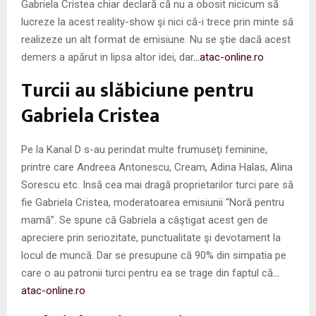
Gabriela Cristea chiar declară că nu a obosit nicicum să
lucreze la acest reality-show şi nici că-i trece prin minte să
realizeze un alt format de emisiune. Nu se ştie dacă acest
demers a apărut in lipsa altor idei, dar
…atac-online.ro
Turcii au slăbiciune pentru
Gabriela Cristea
Pe la Kanal D s-au perindat multe frumuseţi feminine,
printre care Andreea Antonescu, Cream, Adina Halas, Alina
Sorescu etc. Insă cea mai dragă proprietarilor turci pare să
fie Gabriela Cristea, moderatoarea emisiunii “Noră pentru
mamă”. Se spune că Gabriela a câştigat acest gen de
apreciere prin seriozitate, punctualitate şi devotament la
locul de muncă. Dar se presupune că 90% din simpatia pe
care o au patronii turci pentru ea se trage din faptul că
…
atac-online.ro