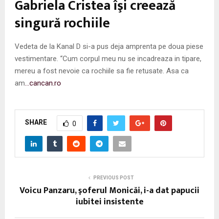
Gabriela Cristea îşi creează
singură rochiile
Vedeta de la Kanal D si-a pus deja amprenta pe doua piese
vestimentare. “Cum corpul meu nu se incadreaza in tipare,
mereu a fost nevoie ca rochiile sa fie retusate. Asa ca
am
…cancan.ro
SHARE
0
PREVIOUS POST
Voicu Panzaru, şoferul Monicăi, i-a dat papucii
iubitei insistente