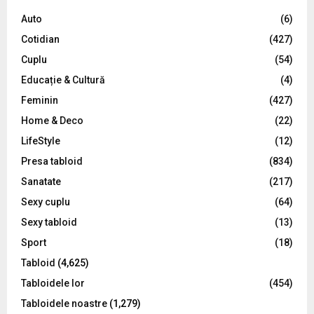
f
A
o
Auto
(6)
r
R
Cotidian
(427)
:
C
Cuplu
(54)
Educație & Cultură
(4)
H
Feminin
(427)
Home & Deco
(22)
LifeStyle
(12)
Presa tabloid
(834)
Sanatate
(217)
Sexy cuplu
(64)
Sexy tabloid
(13)
Sport
(18)
Tabloid
(4,625)
Tabloidele lor
(454)
Tabloidele noastre
(1,279)