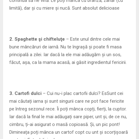
continua să ne vină. Le poți mânca cu brânză, zahăr (cu
limită), dar și cu miere și nucă. Sunt absolut delicioase
2. Spaghette şi chifteluţe
– Este unul dintre cele mai
bune mâncăruri de iarnă. Nu te îngrașă și poate fi masa
principală a zilei. Iar dacă la ele mai adăugăm și un sos,
făcut, așa, ca la mama acasă, ai găsit ingredientul fericirii.
3. Cartofi dulci
– Cui nu-i plac cartofii dulci? EsSunt cei
mai căutați iarna și sunt singurii care ne pot face fericite
pe întreg sezonul rece. Îi poți mânca copți, fierți, la cuptor.
Iar dacă la final le mai adăugați sare piper, unt și, de ce nu,
cimbru, ți-ai asigurat o masă copioasă. Și, un pic pont!
Dimineața poți mânca un cartof copt cu unt și scorțișoară