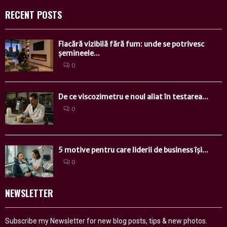
RECENT POSTS
Flacără vizibilă fără fum: unde se potrivesc
șemineele...
0
De ce viscozimetru e noul aliat în testarea...
0
5 motive pentru care liderii de business își...
0
NEWSLETTER
Subscribe my Newsletter for new blog posts, tips & new photos.