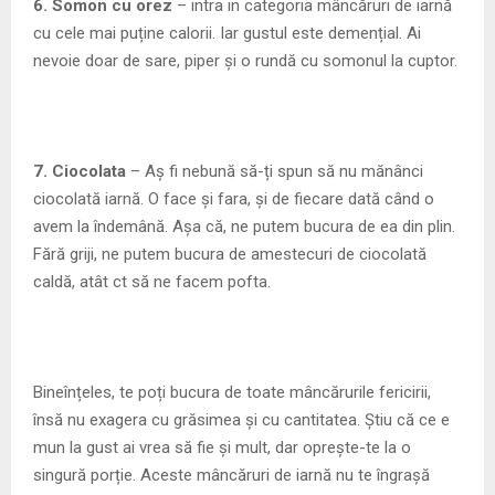
6. Somon cu orez
– intra in categoria mâncăruri de iarnă
cu cele mai puține calorii. Iar gustul este demențial. Ai
nevoie doar de sare, piper și o rundă cu somonul la cuptor.
7. Ciocolata
– Aș fi nebună să-ți spun să nu mănânci
ciocolată iarnă. O face și fara, și de fiecare dată când o
avem la îndemână. Așa că, ne putem bucura de ea din plin.
Fără griji, ne putem bucura de amestecuri de ciocolată
caldă, atât ct să ne facem pofta.
Bineînțeles, te poți bucura de toate mâncărurile fericirii,
însă nu exagera cu grăsimea și cu cantitatea. Știu că ce e
mun la gust ai vrea să fie și mult, dar oprește-te la o
singură porție. Aceste mâncăruri de iarnă nu te îngrașă