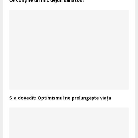
Ce conține un mic dejun sanatos?
S-a dovedit: Optimismul ne prelungeşte viaţa