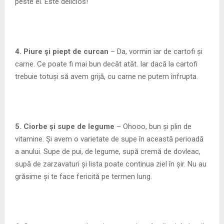
peste ei. Este delicios!
4. Piure şi piept de curcan
– Da, vormin iar de cartofi și
carne. Ce poate fi mai bun decât atât. Iar dacă la cartofi
trebuie totuși să avem grijă, cu carne ne putem înfrupta.
5. Ciorbe și supe de legume
– Ohooo, bun și plin de
vitamine. Și avem o varietate de supe în această perioadă
a anului. Supe de pui, de legume, supă cremă de dovleac,
supă de zarzavaturi și lista poate continua ziel în șir. Nu au
grăsime și te face fericită pe termen lung.