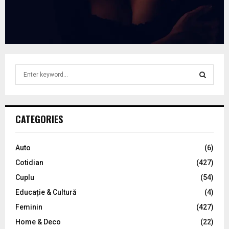
S
e
a
S
r
c
E
CATEGORIES
h
f
A
o
Auto
(6)
r
R
Cotidian
(427)
:
C
Cuplu
(54)
Educație & Cultură
(4)
H
Feminin
(427)
Home & Deco
(22)