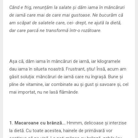
M
Când e frig, renunțăm la salate și dăm iama în mâncăruri
de iarnă care mai de care mai gustoase. Ne bucurăm că
E
am scăpat de salatele care, cei- drept, ne ajută la dietă,
dar care parcă ne transformă într-o rozătoare.
N
U
Așa că, dăm iama în mâncăruri de iarnă, iar kilogramele
dau iama în silueta noastră. Frustrant, știu! Însă, acum am
găsit soluția: măncăruri de iarnă care nu îngrașă. Bune și
pline de vitamine, iar combinate au și gust și savoare și, cel
mai importat, nu ne lasă flămânde.
1. Macaroane cu brânză…
Hmmm, delicoase și interzise
la dietă. Cu toate acestea, hainele de primăvară vor