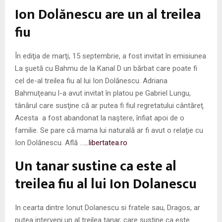
M
Ion Dolănescu are un al treilea
E
fiu
N
În ediţia de marţi, 15 septembrie, a fost invitat în emisiunea
La şuetă cu Bahmu de la Kanal D un bărbat care poate fi
U
cel de-al treilea fiu al lui Ion Dolănescu. Adriana
Bahmuţeanu l-a avut invitat în platou pe Gabriel Lungu,
tânărul care susţine că ar putea fi fiul regretatului cântăreţ.
Acesta a fost abandonat la naştere, înfiat apoi de o
familie. Se pare că mama lui naturală ar fi avut o relaţie cu
Ion Dolănescu. Află …
…libertatea.ro
Un tanar sustine ca este al
treilea fiu al lui Ion Dolanescu
In cearta dintre Ionut Dolanescu si fratele sau, Dragos, ar
putea interveni un al treilea tanar, care sustine ca este