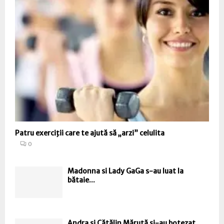
Patru exerciţii care te ajută să „arzi” celulita
0
Madonna si Lady GaGa s-au luat la
bătaie...
Andra și Cătălin Măruță și-au botezat