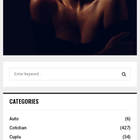
S
e
a
S
r
c
E
CATEGORIES
h
f
A
o
Auto
(6)
r
R
Cotidian
(427)
:
C
Cuplu
(54)