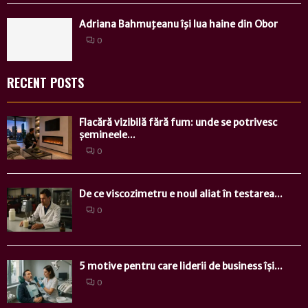
Adriana Bahmuţeanu îşi lua haine din Obor
0
RECENT POSTS
Flacără vizibilă fără fum: unde se potrivesc
șemineele...
0
De ce viscozimetru e noul aliat în testarea...
0
5 motive pentru care liderii de business își...
0