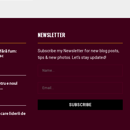
NEWSLETTER
Subscribe my Newsletter for new blog posts,
 fără fum:
sc
tips & new photos. Let's stay updated!
tru e noul
..
care liderii de