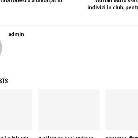
tina Ionescu a divorţat în
Adrian Mutu s-a 
indivizi în club, pen
admin
STS