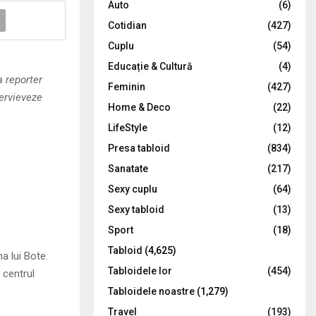
Auto
(6)
r
R
Cotidian
(427)
:
C
Cuplu
(54)
Educație & Cultură
(4)
H
 reporter
Feminin
(427)
tervieveze
Home & Deco
(22)
LifeStyle
(12)
Presa tabloid
(834)
Sanatate
(217)
Sexy cuplu
(64)
Sexy tabloid
(13)
Sport
(18)
Tabloid
(4,625)
a lui Bote.
Tabloidele lor
(454)
 centrul
Tabloidele noastre
(1,279)
Travel
(193)