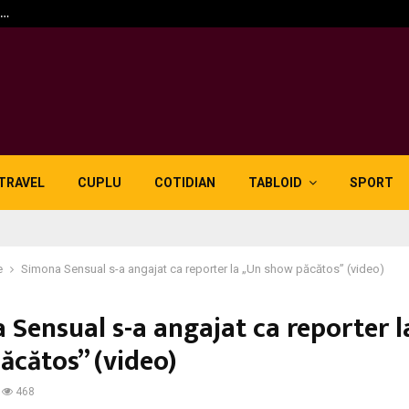
n…
5 motive pentru care lid
TRAVEL
CUPLU
COTIDIAN
TABLOID
SPORT
e
Simona Sensual s-a angajat ca reporter la „Un show păcătos” (video)
 Sensual s-a angajat ca reporter l
ăcătos” (video)
468