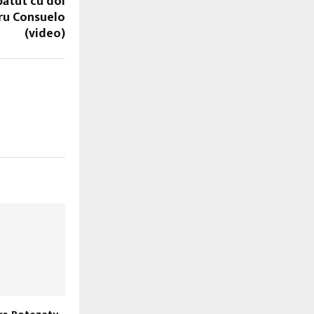
bătut cu doi
tru Consuelo
(video)