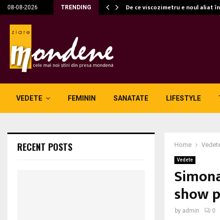
c…
De ce viscozimetru e noul aliat î
08-08-2026
TRENDING
VEDETE
FEMININ
SANATATE
LIFESTYLE
RECENT POSTS
Home
Vedet
Vedete
Simona
show p
by
admin
0