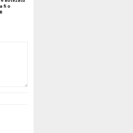
re Botezatu
a fi o
PR