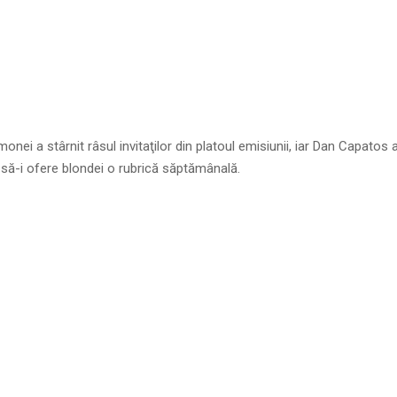
onei a stârnit râsul invitaţilor din platoul emisiunii, iar Dan Capatos
 să-i ofere blondei o rubrică săptămânală.