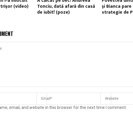
 l-a înlocuit
A călcat pe bec! Andreea
Povestea dint
trişor (video)
Tonciu, dată afară din casă
şi Bianca pare 
de iubit! (poze)
strategie de 
MMENT
me, email, and website in this browser for the next time I comment.