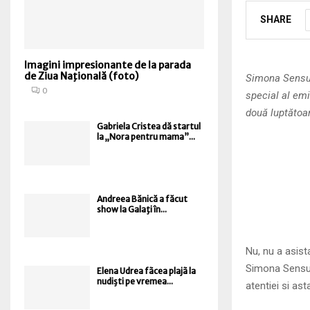
SHARE
Imagini impresionante de la parada
de Ziua Naţională (foto)
Simona Sensua
0
special al emi
două luptătoa
Gabriela Cristea dă startul
la „Nora pentru mama”...
Andreea Bănică a făcut
show la Galaţi în...
Nu, nu a asist
Simona Sensual
Elena Udrea fãcea plajã la
nudişti pe vremea...
atentiei si ast