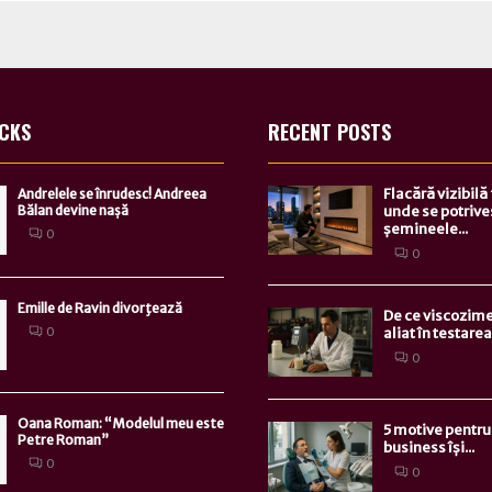
ICKS
RECENT POSTS
Flacără vizibilă
Andrelele se înrudesc! Andreea
Bălan devine nașă
unde se potrive
șemineele...
0
0
Emille de Ravin divorţează
De ce viscozime
aliat în testarea.
0
0
Oana Roman: “Modelul meu este
5 motive pentru 
Petre Roman”
business își...
0
0