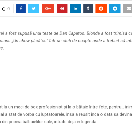
0
l a fost supusă unui teste de Dan Capatos. Blonda a fost trimisă ca
siunii „Un show păcătos” într-un club de noapte unde a trebuit să in
re.
at la un meci de box profesionist şi la o bătaie între fete, pentru… inim
 a stat de vorba cu luptatoarele, insa a reusit inca o data sa devina
a din pricina balbaielilor sale, intrate deja in legenda.