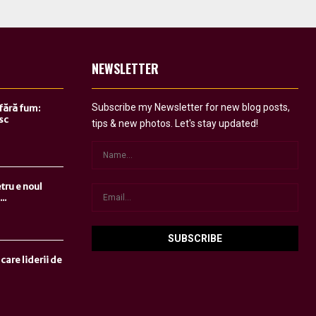
NEWSLETTER
Subscribe my Newsletter for new blog posts,
 fără fum:
sc
tips & new photos. Let's stay updated!
tru e noul
..
care liderii de