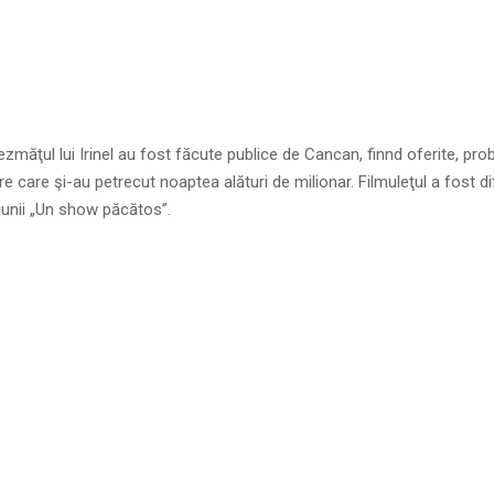
ezmăţul lui Irinel au fost făcute publice de Cancan, finnd oferite, prob
re care şi-au petrecut noaptea alături de milionar. Filmuleţul a fost d
iunii „Un show păcătos”.