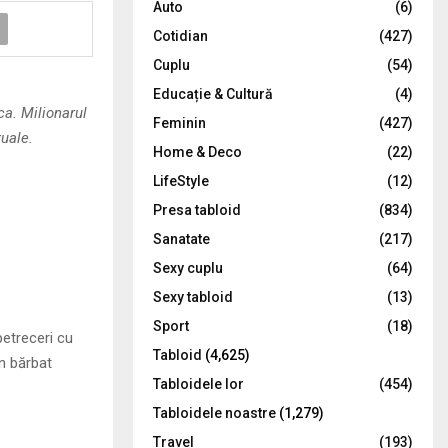
Auto
(6)
r
R
Cotidian
(427)
:
C
Cuplu
(54)
Educație & Cultură
(4)
H
ca. Milionarul
Feminin
(427)
xuale.
Home & Deco
(22)
LifeStyle
(12)
Presa tabloid
(834)
Sanatate
(217)
Sexy cuplu
(64)
Sexy tabloid
(13)
Sport
(18)
petreceri cu
Tabloid
(4,625)
n bărbat
Tabloidele lor
(454)
Tabloidele noastre
(1,279)
Travel
(193)