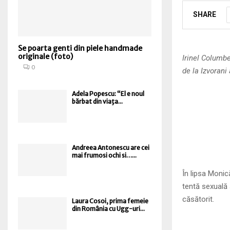
SHARE
Se poarta genti din piele handmade
originale (foto)
Irinel Columbe
0
de la Izvorani
Adela Popescu: “El e noul
bărbat din viaţa...
Andreea Antonescu are cei
mai frumosi ochi si…...
În lipsa Monic
tentă sexuală
căsătorit.
Laura Cosoi, prima femeie
din România cu Ugg-uri...