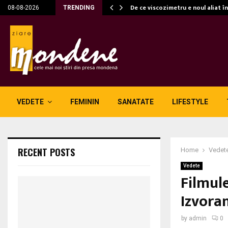
c…
De ce viscozimetru e noul aliat î
08-08-2026
TRENDING
VEDETE
FEMININ
SANATATE
LIFESTYLE
RECENT POSTS
Home
Vedet
Vedete
Filmule
Izvoran
by
admin
0