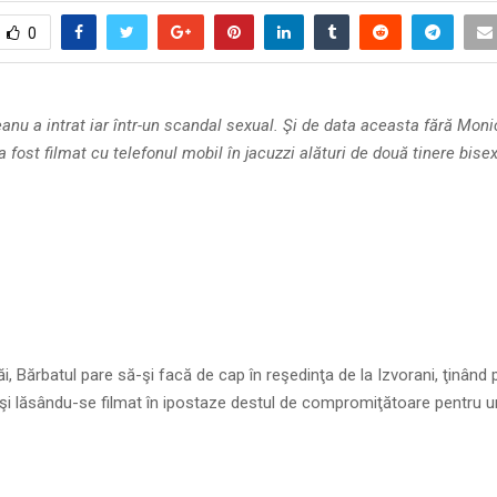
0
anu a intrat iar într-un scandal sexual. Şi de data aceasta fără Moni
 a fost filmat cu telefonul mobil în jacuzzi alături de două tinere bise
ăi, Bărbatul pare să-şi facă de cap în reşedinţa de la Izvorani, ţinând 
 şi lăsându-se filmat în ipostaze destul de compromiţătoare pentru u