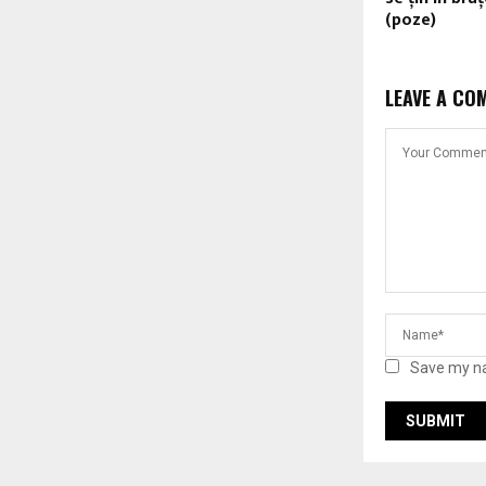
(poze)
LEAVE A CO
Save my na