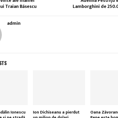
uvinte ale mamei
Adelina Pestriţu v
ui Traian Băsescu
Lamborghini de 250.
admin
STS
ădălin Ionescu
Ion Dichiseanu a pierdut
Oana Zăvoranu
ţe şi pe stradă
un milion de dolari
Pepe este ho