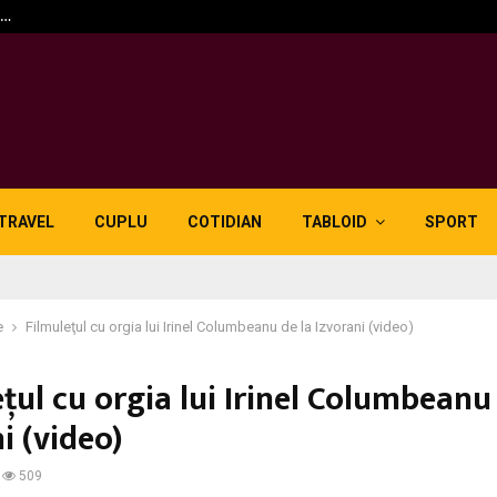
n…
5 motive pentru care lid
TRAVEL
CUPLU
COTIDIAN
TABLOID
SPORT
e
Filmuleţul cu orgia lui Irinel Columbeanu de la Izvorani (video)
ţul cu orgia lui Irinel Columbeanu
i (video)
509