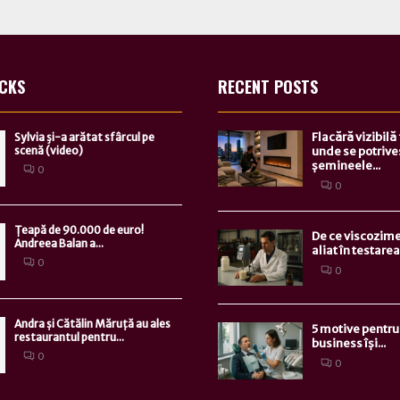
ICKS
RECENT POSTS
Flacără vizibilă
Sylvia şi-a arătat sfârcul pe
scenă (video)
unde se potrive
șemineele...
0
0
Țeapă de 90.000 de euro!
De ce viscozime
Andreea Balan a...
aliat în testarea.
0
0
Andra și Cătălin Măruță au ales
5 motive pentru 
restaurantul pentru...
business își...
0
0