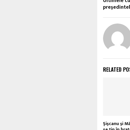
Ultimele c
preşedintel
RELATED PO
Şişcanu şi M
se ţin în bra