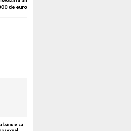
isează la un
000 de euro
 bănuie că
mosexual