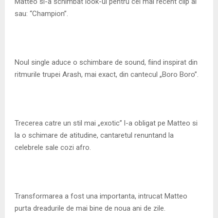
M
Matteo si-a schimbat look-ul pentru cel mai recent clip al
sau: “Champion”.
E
N
Noul single aduce o schimbare de sound, fiind inspirat din
ritmurile trupei Arash, mai exact, din cantecul „Boro Boro”.
U
Trecerea catre un stil mai „exotic” l-a obligat pe Matteo si
la o schimare de atitudine, cantaretul renuntand la
celebrele sale cozi afro.
Transformarea a fost una importanta, intrucat Matteo
purta dreadurile de mai bine de noua ani de zile.