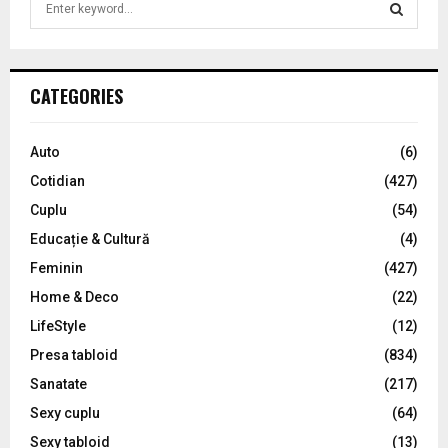
e
a
S
r
c
E
CATEGORIES
h
f
A
o
Auto
(6)
r
R
Cotidian
(427)
:
C
Cuplu
(54)
Educație & Cultură
(4)
H
Feminin
(427)
Home & Deco
(22)
LifeStyle
(12)
Presa tabloid
(834)
Sanatate
(217)
Sexy cuplu
(64)
Sexy tabloid
(13)