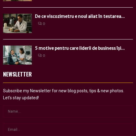
De ce viscozimetru e noul aliat în testarea...
0
5 motive pentru care liderii de business își...
0
NEWSLETTER
Subscribe my Newsletter for new blog posts, tips & new photos.
Let's stay updated!