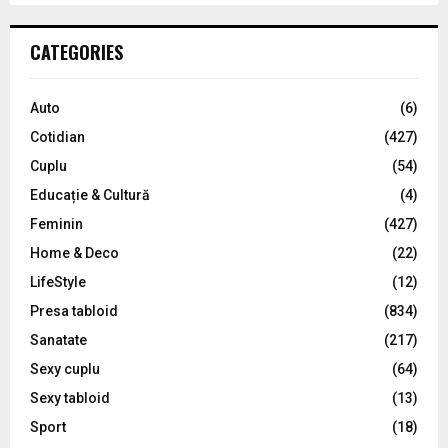
S
r
c
E
CATEGORIES
h
f
A
o
Auto
(6)
r
R
Cotidian
(427)
:
C
Cuplu
(54)
Educație & Cultură
(4)
H
Feminin
(427)
Home & Deco
(22)
LifeStyle
(12)
Presa tabloid
(834)
Sanatate
(217)
Sexy cuplu
(64)
Sexy tabloid
(13)
Sport
(18)