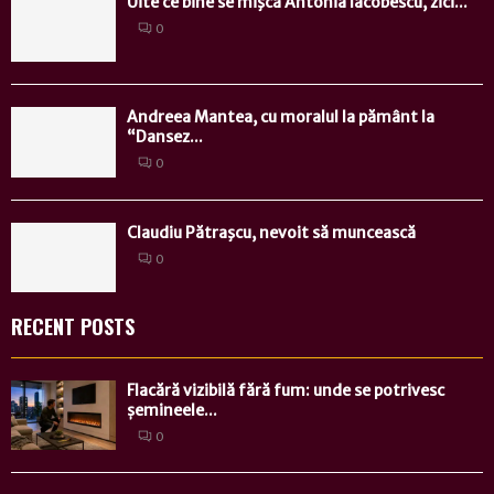
Uite ce bine se mişcă Antonia Iacobescu, zici...
0
Andreea Mantea, cu moralul la pământ la
“Dansez...
0
Claudiu Pătraşcu, nevoit să muncească
0
RECENT POSTS
Flacără vizibilă fără fum: unde se potrivesc
șemineele...
0