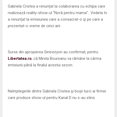
M
Gabriela Cristea a renunțat la colaborarea cu echipa care
realizează reality-show-ul “Noră pentru mama”.. Vedeta tv
E
a renunţat la emisiunea care a consacrat-o şi pe care a
prezentat-o vreme de cinci ani.
N
U
Surse din apropierea Sinevizyon au confirmat, pentru
Libertatea.ro
, că Mirela Boureanu va rămâne la cârma
emisiunii până la finalul acestui sezon.
Neînţelegerile dintre Gabriela Cristea şi boșii turci ai firmei
care produce show-ul pentru Kanal D nu s-au stins.