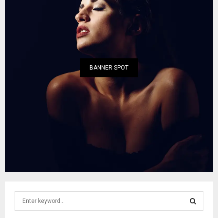
BANNER SPOT
S
e
a