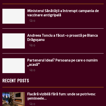
Ministerul Sănătăţii a întrerupt campania de
vaccinare antigripală
0
Andreea Tonciu a făcut-o proastă pe Bianca
Drăguşanu
0
Partenerul ideal? Persoana pe care o numim
„acasă”
0
RECENT POSTS
Flacără vizibilă fără fum: unde se potrivesc
șemineele...
0