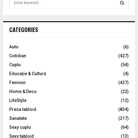
e
a
S
r
c
E
CATEGORIES
h
f
A
o
Auto
(6)
r
R
Cotidian
(427)
:
C
Cuplu
(54)
Educație & Cultură
(4)
H
Feminin
(427)
Home & Deco
(22)
LifeStyle
(12)
Presa tabloid
(834)
Sanatate
(217)
Sexy cuplu
(64)
Sexy tabloid
(13)