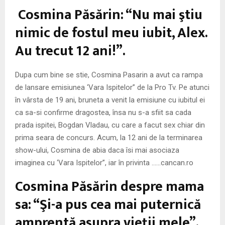
M
Cosmina Păsărin: “Nu mai ştiu
E
nimic de fostul meu iubit, Alex.
Au trecut 12 ani!”.
N
Dupa cum bine se stie, Cosmina Pasarin a avut ca rampa
U
de lansare emisiunea ‘Vara Ispitelor” de la Pro Tv. Pe atunci
în vârsta de 19 ani, bruneta a venit la emisiune cu iubitul ei
ca sa-si confirme dragostea, însa nu s-a sfiit sa cada
prada ispitei, Bogdan Vladau, cu care a facut sex chiar din
prima seara de concurs. Acum, la 12 ani de la terminarea
show-ului, Cosmina de abia daca îsi mai asociaza
imaginea cu ‘Vara Ispitelor”, iar în privinta ……cancan.ro
Cosmina Păsărin despre mama
sa: “Şi-a pus cea mai puternică
amprentă asupra vieţii mele”.