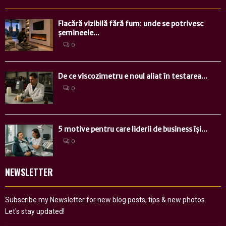
Flacără vizibilă fără fum: unde se potrivesc
șemineele...
0
De ce viscozimetru e noul aliat în testarea...
0
5 motive pentru care liderii de business își...
0
NEWSLETTER
Subscribe my Newsletter for new blog posts, tips & new photos.
Let's stay updated!