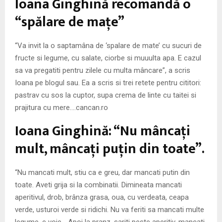
Ioana Ginghină recomandă o
M
“spălare de maţe”
E
“Va invit la o saptamâna de ‘spalare de mate’ cu sucuri de
N
fructe si legume, cu salate, ciorbe si muuulta apa. E cazul
sa va pregatiti pentru zilele cu multa mâncare”, a scris
U
Ioana pe blogul sau. Ea a scris si trei retete pentru cititori:
pastrav cu sos la cuptor, supa crema de linte cu taitei si
prajitura cu mere….cancan.ro
Ioana Ginghină: “Nu mâncaţi
mult, mâncaţi puţin din toate”.
“Nu mancati mult, stiu ca e greu, dar mancati putin din
toate. Aveti grija si la combinatii. Dimineata mancati
aperitivul, drob, brânza grasa, oua, cu verdeata, ceapa
verde, usturoi verde si ridichi. Nu va feriti sa mancati multe
legume, e voie… Apoi la pranz, sariti peste aperitiv, mancati