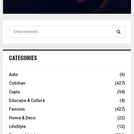
S
e
a
S
r
c
E
CATEGORIES
h
f
A
o
Auto
(6)
r
R
Cotidian
(427)
:
C
Cuplu
(54)
Educație & Cultură
(4)
H
Feminin
(427)
Home & Deco
(22)
LifeStyle
(12)