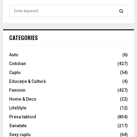
S
e
a
S
r
c
E
CATEGORIES
h
f
A
o
Auto
(6)
r
R
Cotidian
(427)
:
C
Cuplu
(54)
Educație & Cultură
(4)
H
Feminin
(427)
Home & Deco
(22)
LifeStyle
(12)
Presa tabloid
(834)
Sanatate
(217)
Sexy cuplu
(64)