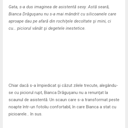
M
Gata, s-a dus imaginea de asistentă sexy. Astă seară,
Bianca Drăguşanu nu s-a mai mândrit cu silicoanele care
E
aproape dau pe afară din rochiţele decoltate şi mini, ci
cu… piciorul vânăt şi degetele inestetice.
N
U
Chiar dacă s-a împiedicat şi căzut zilele trecute, alegându-
se cu piciorul rupt, Bianca Drăguşanu nu a renunţat la
scaunul de asistentă. Un scaun care s-a transformat peste
noapte într-un fotoliu confortabil, în care Bianca a stat cu
picioarele… în sus.