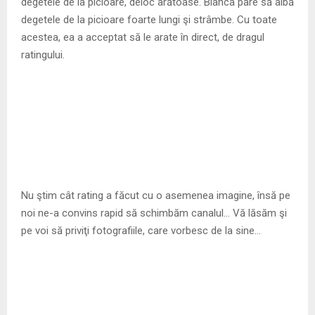
degetele de la picioare, deloc arătoase. Bianca pare să aibă
degetele de la picioare foarte lungi şi strâmbe. Cu toate
acestea, ea a acceptat să le arate în direct, de dragul
ratingului.
Nu ştim cât rating a făcut cu o asemenea imagine, însă pe
noi ne-a convins rapid să schimbăm canalul… Vă lăsăm şi
pe voi să priviţi fotografiile, care vorbesc de la sine…