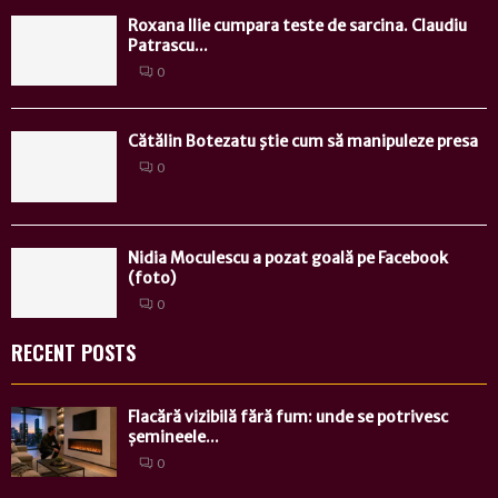
Roxana Ilie cumpara teste de sarcina. Claudiu
Patrascu...
0
Cătălin Botezatu ştie cum să manipuleze presa
0
Nidia Moculescu a pozat goală pe Facebook
(foto)
0
RECENT POSTS
Flacără vizibilă fără fum: unde se potrivesc
șemineele...
0