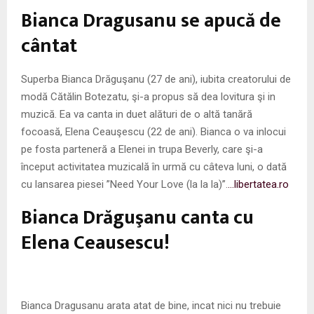
M
Bianca Dragusanu se apucă de
E
cântat
N
Superba Bianca Drăguşanu (27 de ani), iubita creatorului de
modă Cătălin Botezatu, şi-a propus să dea lovitura şi in
U
muzică. Ea va canta in duet alături de o altă tanără
focoasă, Elena Ceauşescu (22 de ani). Bianca o va inlocui
pe fosta parteneră a Elenei in trupa Beverly, care şi-a
început activitatea muzicală în urmă cu câteva luni, o dată
cu lansarea piesei ”Need Your Love (la la la)”.
…libertatea.ro
Bianca Drăguşanu canta cu
Elena Ceausescu!
Bianca Dragusanu arata atat de bine, incat nici nu trebuie