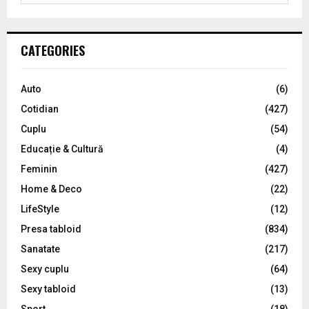
a
S
r
c
E
CATEGORIES
h
f
A
o
Auto
(6)
r
R
Cotidian
(427)
:
C
Cuplu
(54)
Educație & Cultură
(4)
H
Feminin
(427)
Home & Deco
(22)
LifeStyle
(12)
Presa tabloid
(834)
Sanatate
(217)
Sexy cuplu
(64)
Sexy tabloid
(13)