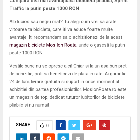
Cumpara cea mai avantajoasa bicicleta pliabila, Sprint
Traffic la putin peste 1000 RON
Alb lucios sau negru mat? Tu alegi cum vrei sa arate
viitoarea ta bicicleta, care iti va aduce foarte multe
avantaje. Iti recomandam sa o achizitionezi de la acest
magazin biciclete Mos Ion Roata
, unde o gasesti la putin
peste 1000 RON.
Vestile bune nu se opresc aici! Chiar si la un asa bun pret
de achizitie, poti sa beneficezi de plata in rate. Ai garantie
24 de luni, livrare gratuita si suport in orice moment al
achizitiei din partea profesionistilor. MosIonRoata.ro este
un magazin de top, dedicat tuturor iubitorilor de biciclete
pliabile si nu numai!
SHARE
0