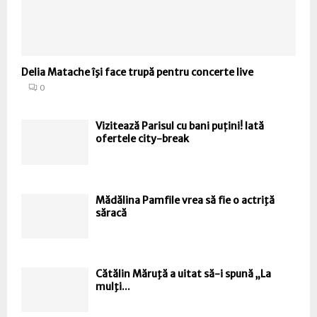
Delia Matache îşi face trupă pentru concerte live
0
Vizitează Parisul cu bani puțini! Iată
ofertele city-break
Mădălina Pamfile vrea să fie o actriţă
săracă
Cătălin Măruţă a uitat să-i spună „La
mulţi...