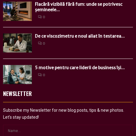
Flacără vizibilă fără fum: unde se potrivesc
șemineele...
0
De ce viscozimetru e noul aliat în testarea...
0
5 motive pentru care liderii de business își...
0
NEWSLETTER
Subscribe my Newsletter for new blog posts, tips & new photos.
Let's stay updated!