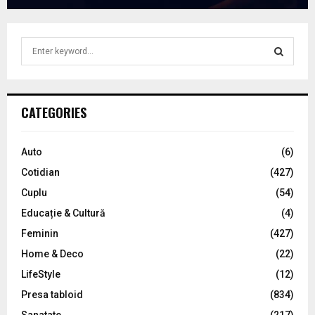
S
e
a
S
r
c
E
CATEGORIES
h
f
A
o
Auto
(6)
r
R
Cotidian
(427)
:
C
Cuplu
(54)
Educație & Cultură
(4)
H
Feminin
(427)
Home & Deco
(22)
LifeStyle
(12)
Presa tabloid
(834)