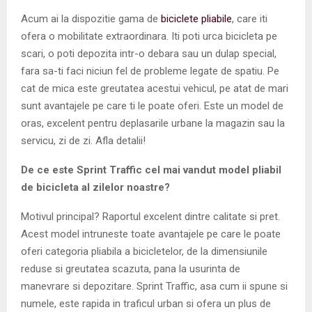
Acum ai la dispozitie gama de
biciclete pliabile
, care iti
ofera o mobilitate extraordinara. Iti poti urca bicicleta pe
scari, o poti depozita intr-o debara sau un dulap special,
fara sa-ti faci niciun fel de probleme legate de spatiu. Pe
cat de mica este greutatea acestui vehicul, pe atat de mari
sunt avantajele pe care ti le poate oferi. Este un model de
oras, excelent pentru deplasarile urbane la magazin sau la
servicu, zi de zi. Afla detalii!
De ce este Sprint Traffic cel mai vandut model pliabil
de bicicleta al zilelor noastre?
Motivul principal? Raportul excelent dintre calitate si pret.
Acest model intruneste toate avantajele pe care le poate
oferi categoria pliabila a bicicletelor, de la dimensiunile
reduse si greutatea scazuta, pana la usurinta de
manevrare si depozitare. Sprint Traffic, asa cum ii spune si
numele, este rapida in traficul urban si ofera un plus de