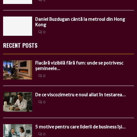
Daniel Buzdugan cântă la metroul din Hong
Kong
0
RECENT POSTS
Flacără vizibilă fără fum: unde se potrivesc
șemineele...
0
De ce viscozimetru e noul aliat în testarea...
0
5 motive pentru care liderii de business își...
0