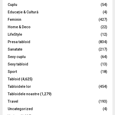
C
Cuplu
(54)
Educație & Cultură
(4)
H
Feminin
(427)
Home & Deco
(22)
LifeStyle
(12)
Presa tabloid
(834)
Sanatate
(217)
Sexy cuplu
(64)
Sexy tabloid
(13)
Sport
(18)
Tabloid
(4,625)
Tabloidele lor
(454)
Tabloidele noastre
(1,279)
Travel
(193)
Uncategorized
(4)