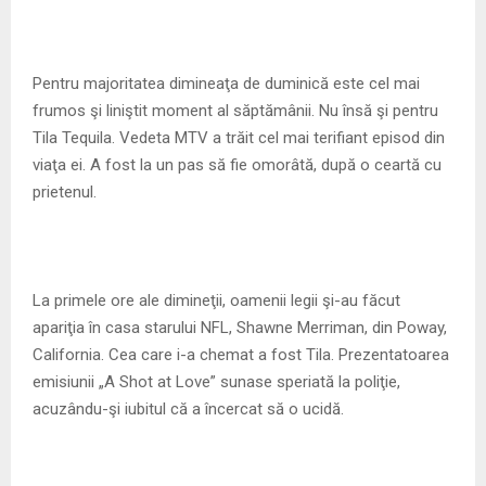
M
E
Pentru majoritatea dimineaţa de duminică este cel mai
frumos şi liniştit moment al săptămânii. Nu însă şi pentru
N
Tila Tequila. Vedeta MTV a trăit cel mai terifiant episod din
viaţa ei. A fost la un pas să fie omorâtă, după o ceartă cu
U
prietenul.
La primele ore ale dimineţii, oamenii legii şi-au făcut
apariţia în casa starului NFL, Shawne Merriman, din Poway,
California. Cea care i-a chemat a fost Tila. Prezentatoarea
emisiunii „A Shot at Love” sunase speriată la poliţie,
acuzându-şi iubitul că a încercat să o ucidă.