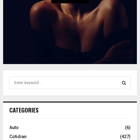
S
e
a
S
r
c
E
CATEGORIES
h
f
A
o
Auto
(6)
r
R
Cotidian
(427)
: