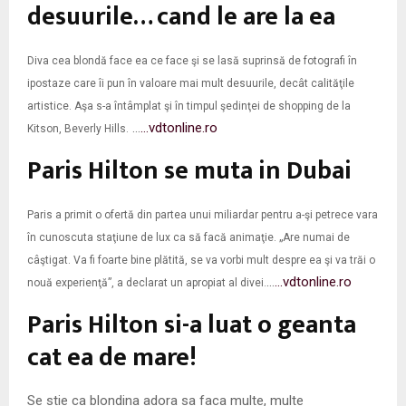
M
desuurile… cand le are la ea
E
Diva cea blondă face ea ce face şi se lasă suprinsă de fotografi în
ipostaze care îi pun în valoare mai mult desuurile, decât calităţile
N
artistice. Aşa s-a întâmplat şi în timpul şedinţei de shopping de la
…
…vdtonline.ro
Kitson, Beverly Hills.
U
Paris Hilton se muta in Dubai
Paris a primit o ofertă din partea unui miliardar pentru a-şi petrece vara
în cunoscuta staţiune de lux ca să facă animaţie. „Are numai de
câştigat. Va fi foarte bine plătită, se va vorbi mult despre ea şi va trăi o
…
…vdtonline.ro
nouă experienţă”, a declarat un apropiat al divei.
Paris Hilton si-a luat o geanta
cat ea de mare!
Se stie ca blondina adora sa faca multe, multe