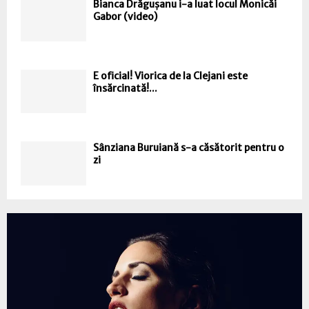
Bianca Drăgușanu i-a luat locul Monicăi
Gabor (video)
E oficial! Viorica de la Clejani este
însărcinată!...
Sânziana Buruiană s-a căsătorit pentru o
zi