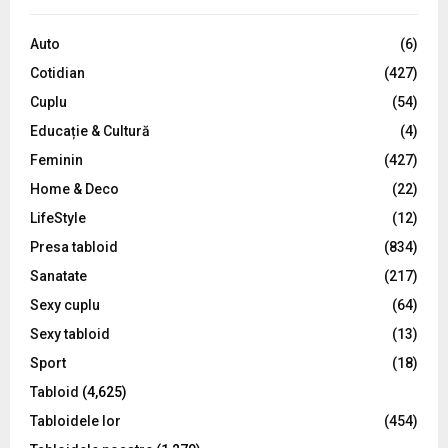
f
A
o
Auto
(6)
r
R
Cotidian
(427)
:
C
Cuplu
(54)
Educație & Cultură
(4)
H
Feminin
(427)
Home & Deco
(22)
LifeStyle
(12)
Presa tabloid
(834)
Sanatate
(217)
Sexy cuplu
(64)
Sexy tabloid
(13)
Sport
(18)
Tabloid
(4,625)
Tabloidele lor
(454)