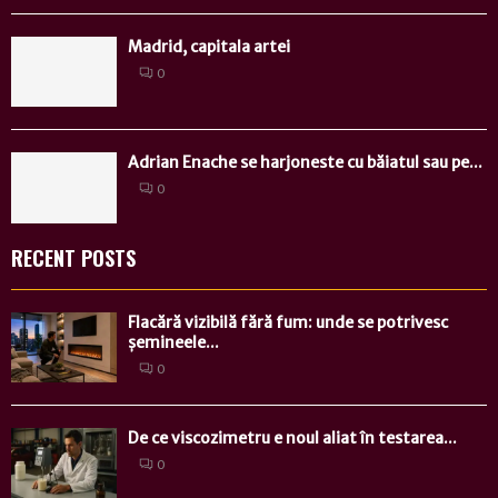
Madrid, capitala artei
0
Adrian Enache se harjoneste cu băiatul sau pe...
0
RECENT POSTS
Flacără vizibilă fără fum: unde se potrivesc
șemineele...
0
De ce viscozimetru e noul aliat în testarea...
0