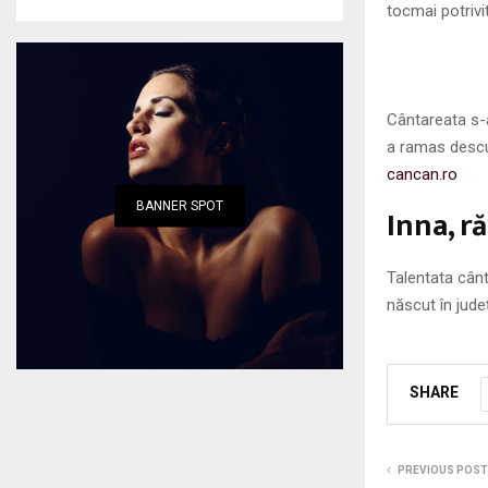
tocmai potrivit
Cântareata s-a
a ramas descul
cancan.ro
BANNER SPOT
Inna, r
Talentata cânt
născut în jude
SHARE
PREVIOUS POST