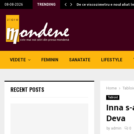
c…
De ce viscozimetru e noul aliat î
08-08-2026
TRENDING
VEDETE
FEMININ
SANATATE
LIFESTYLE
RECENT POSTS
Home
Tabloi
Tabloid
Inna s-
Deva
by
admin
0