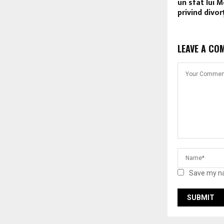
un sfat lui Mo
privind divor
LEAVE A CO
Save my na