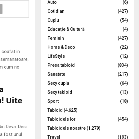
Auto
(6)
r
R
Cotidian
(427)
:
C
Cuplu
(54)
Educație & Cultură
(4)
H
Feminin
(427)
Home & Deco
(22)
 coafat în
LifeStyle
(12)
i asemanatoare,
Presa tabloid
(834)
tim cum ne
Sanatate
(217)
Sexy cuplu
(64)
a
Sexy tabloid
(13)
a! Uite
Sport
(18)
Tabloid
(4,625)
Tabloidele lor
(454)
din Deva. Desi
Tabloidele noastre
(1,279)
 a fost unul
Travel
(193)