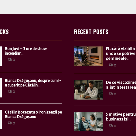
ICKS
RECENT POSTS
Flacără vizibilă
Bon Jovi – 3 ore de show
incendiar...
unde se potrive
șemineele...
0
0
Bianca Drăguşanu, despre cum l-
De ce viscozime
a cucerit pe Cătălin...
aliat în testarea.
0
0
Cătălin Botezatu o ironizează pe
5 motive pentru 
Bianca Drăgușanu
business își...
0
0