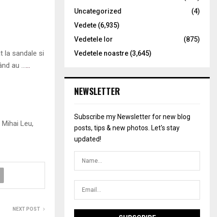
Uncategorized
(4)
Vedete
(6,935)
Vedetele lor
(875)
t la sandale si
Vedetele noastre
(3,645)
rând au …
…
NEWSLETTER
Subscribe my Newsletter for new blog
 Mihai Leu,
posts, tips & new photos. Let's stay
updated!
NEXT POST