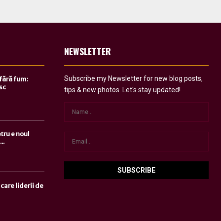
NEWSLETTER
Subscribe my Newsletter for new blog posts,
 fără fum:
sc
tips & new photos. Let's stay updated!
tru e noul
..
care liderii de