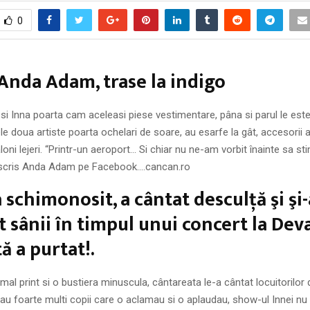
0
 Anda Adam, trase la indigo
si Inna poarta cam aceleasi piese vestimentare, pâna si parul le este
Cele doua artiste poarta ochelari de soare, au esarfe la gât, accesori
aloni lejeri. “Printr-un aeroport… Si chiar nu ne-am vorbit înainte sa s
 scris Anda Adam pe Facebook….cancan.ro
a schimonosit, a cântat desculţă şi şi-
at sânii în timpul unui concert la Dev
ă a purtat!.
mal print si o bustiera minuscula, cântareata le-a cântat locuitorilor 
flau foarte multi copii care o aclamau si o aplaudau, show-ul Innei nu