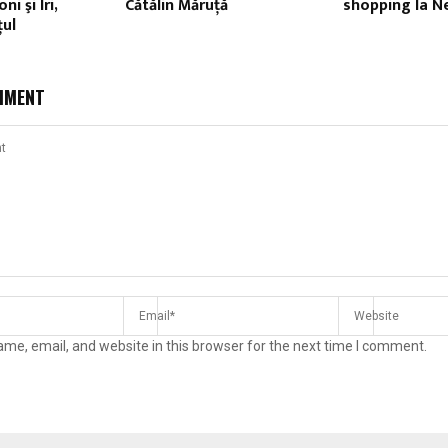
ni şi Iri,
Cătălin Măruţă
shopping la N
țul
MMENT
me, email, and website in this browser for the next time I comment.