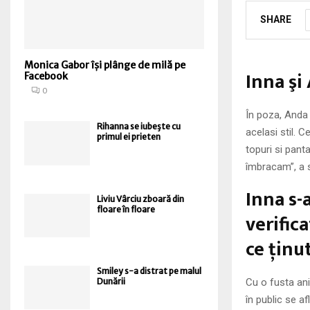
SHARE
Monica Gabor își plânge de milă pe
Inna şi
Facebook
0
În poza, Anda 
Rihanna se iubeşte cu
acelasi stil. 
primul ei prieten
topuri si pant
îmbracam”, a
Inna s-
Liviu Vârciu zboară din
floare în floare
verific
ce ţinut
Smiley s-a distrat pe malul
Cu o fusta ani
Dunării
în public se a