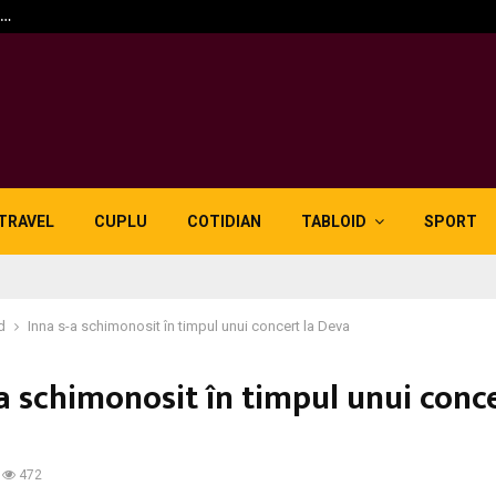
n…
5 motive pentru care lid
TRAVEL
CUPLU
COTIDIAN
TABLOID
SPORT
d
Inna s-a schimonosit în timpul unui concert la Deva
a schimonosit în timpul unui conce
472