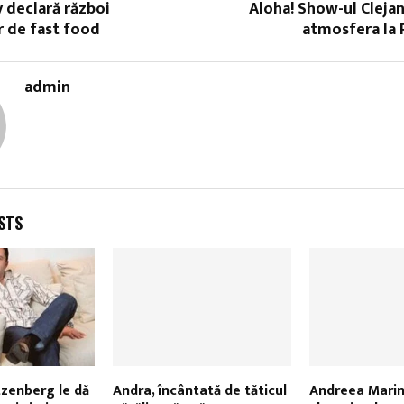
 declară război
Aloha! Show-ul Clejani
r de fast food
atmosfera la 
admin
STS
zenberg le dă
Andra, încântată de tăticul
Andreea Marin