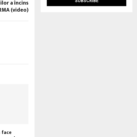
lor a încins
RMA (video)
 face