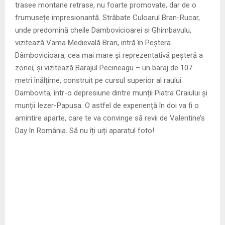
trasee montane retrase, nu foarte promovate, dar de o
frumusețe impresionantă. Străbate Culoarul Bran-Rucar,
unde predomină cheile Dambovicioarei si Ghimbavulu,
vizitează Vama Medievală Bran, intră în Peștera
Dâmbovicioara, cea mai mare și reprezentativă peșteră a
zonei, și vizitează Barajul Pecineagu – un baraj de 107
metri înălțime, construit pe cursul superior al raului
Dambovita, într-o depresiune dintre munții Piatra Craiului și
munții Iezer-Papusa. O astfel de experiență în doi va fi o
amintire aparte, care te va convinge să revii de Valentine’s
Day în România. Să nu îți uiți aparatul foto!