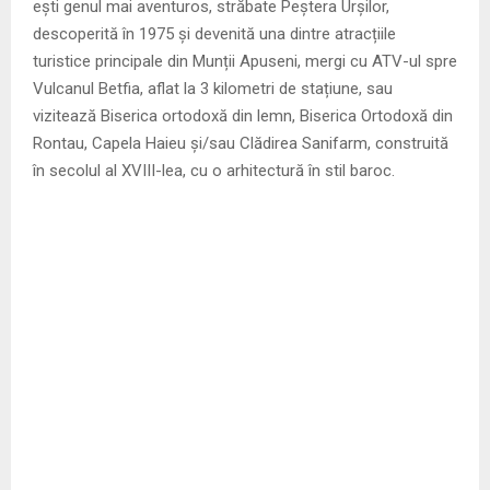
ești genul mai aventuros, străbate Peștera Urșilor,
descoperită în 1975 și devenită una dintre atracțiile
turistice principale din Munții Apuseni, mergi cu ATV-ul spre
Vulcanul Betfia, aflat la 3 kilometri de stațiune, sau
vizitează Biserica ortodoxă din lemn, Biserica Ortodoxă din
Rontau, Capela Haieu și/sau Clădirea Sanifarm, construită
în secolul al XVIII-lea, cu o arhitectură în stil baroc.