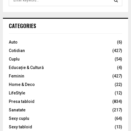
e
a
S
r
c
E
CATEGORIES
h
f
A
o
Auto
(6)
r
R
Cotidian
(427)
:
C
Cuplu
(54)
Educație & Cultură
(4)
H
Feminin
(427)
Home & Deco
(22)
LifeStyle
(12)
Presa tabloid
(834)
Sanatate
(217)
Sexy cuplu
(64)
Sexy tabloid
(13)