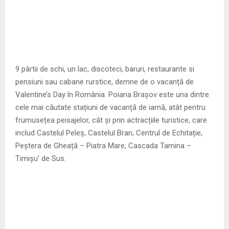
9 pârtii de schi, un lac, discoteci, baruri, restaurante si
pensiuni sau cabane rurstice, demne de o vacanță de
Valentine’s Day în România. Poiana Brașov este una dintre
cele mai căutate stațiuni de vacanță de iarnă, atât pentru
frumusețea peisajelor, cât și prin actracțiile turistice, care
includ Castelul Peleș, Castelul Bran, Centrul de Echitație,
Peștera de Gheață – Piatra Mare, Cascada Tamina –
Timișu’ de Sus.