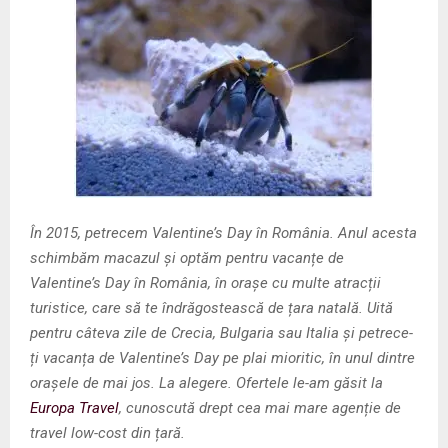
M
E
N
U
În 2015, petrecem Valentine’s Day în România. Anul acesta
schimbăm macazul și optăm pentru vacanțe de
Valentine’s Day în România, în orașe cu multe atracții
turistice, care să te îndrăgostească de țara natală. Uită
pentru câteva zile de Crecia, Bulgaria sau Italia și petrece-
ți vacanța de Valentine’s Day pe plai mioritic, în unul dintre
orașele de mai jos. La alegere. Ofertele le-am găsit la
Europa Travel
, cunoscută drept cea mai mare agenție de
travel low-cost din țară.