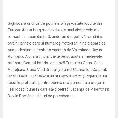
Sighișoara unul dintre puținele orașe-cetate locuite din
Europa. Acest burg medieval este unul dintre cele mai
romantice locuri din țară, unde vin deopotrivă români și
străini, printre care și numeroși fotografi, fiind clasată ca
prima destinație pentru o vacanță de Valentine’s Day în
România. Ajuns aici, plimbă-te pe străduțele medievale,
străbate Centrul Istoric, vizitează Turnul cu Ceas, Casa
Venețiană, Casa Vlad Dracul și Turnul Cizmarilor. Ca pont,
Dealul Gării, Hula Danesului și Platoul Breite (Stejaris) sunt
locurile preferate pentru odihna si agrement ale orașului.
Trei locații bune în care să-ți petreci vacanța de Valentine’s
Day în România, alături de perechea ta.