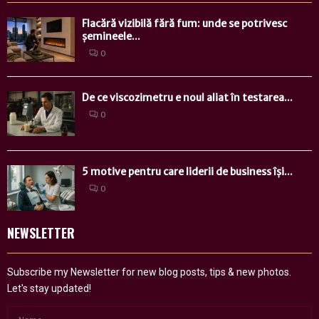
Flacără vizibilă fără fum: unde se potrivesc
șemineele...
0
De ce viscozimetru e noul aliat în testarea...
0
5 motive pentru care liderii de business își...
0
NEWSLETTER
Subscribe my Newsletter for new blog posts, tips & new photos.
Let's stay updated!