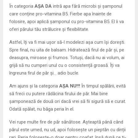
În categoria
AȘA DA
intră apa fără microbi și șamponul
care conține pro-vitamina B5. Fierbe apa înainte de
folosire, apoi aplică șamponul cu pro-vitamina B5. El îi va
oferi părului tău strălucire și flexibilitate.
Astfel, îți va fi mai ușor să-l modelezi așa cum își dorești.
Spre final, nu uita de balsam. Hidratează firul de păr și, pe
deasupra, miroase și frumos. Totuși, dacă nu ai volum, ai
grijă să nu cumperi unul cu o consistență groasă. Îți va
îngreuna firul de păr și… adio bucle.
Am ajuns și la categoria
AȘA NU!!!
În timpul spălării, evită
să freci cu putere rădăcina firului de păr. Mai bine
șamponează de două ori dacă vrei să fii sigură să e curat.
Odată spălat, nu băga peria în el.
Vei rupe multe fire de păr sănătose. Așteaptă până când
părul este umed, nu ud, apoi folosește un pieptăn cu dinții
rari. Peria folosește-o doar pentru coafat, însă după ce ți-