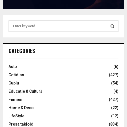
S
e
a
S
r
c
E
CATEGORIES
h
f
A
o
Auto
(6)
r
R
Cotidian
(427)
:
C
Cuplu
(54)
Educație & Cultură
(4)
H
Feminin
(427)
Home & Deco
(22)
LifeStyle
(12)
Presa tabloid
(834)