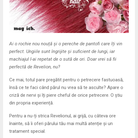
M
E
N
Ai o rochie nou nouță și o pereche de pantofi care îți vin
U
perfect. Ungiile sunt îngrijite și suficient de lungi, iar
machiajul l-ai repetat de o sută de ori. Doar vrei să fii
perfectă de Revelion, nu?
Ce mai, totul pare pregătit pentru o petrecere fastuoasă,
însă ce te faci când părul nu vrea să te asculte? Apare o
criză de nervi și îți piere cheful de orice petrecere. O știu
din propria experiență.
Pentru a nu-ți strica Revelionul, ai grijă, cu câteva ore
înainte, să îi oferi părului tău mai multă atenție și un
tratament special.