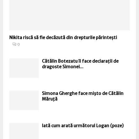
Nikita riscă să fie decăzută din drepturile părintești
0
Cătălin Botezatu îi face declarații de
dragoste Simonei...
Simona Gherghe face mişto de Cătălin
Măruţă
Iată cum arată următorul Logan (poze)