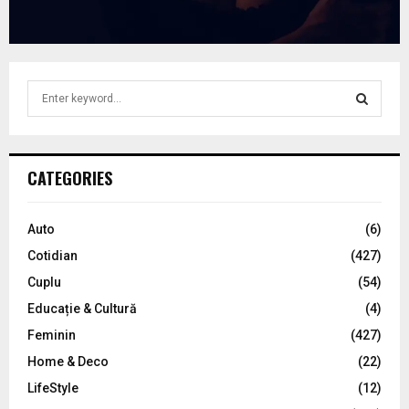
S
e
a
S
r
c
E
CATEGORIES
h
f
A
o
Auto
(6)
r
R
Cotidian
(427)
:
C
Cuplu
(54)
Educație & Cultură
(4)
H
Feminin
(427)
Home & Deco
(22)
LifeStyle
(12)