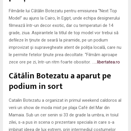
Filmările lui Cătălin Botezatu pentru emisiunea “Next Top
Model” au ajuns la Cairo, în Egipt, unde echipa designerului
filmează într-un decor exotic, dar cu temperaturi de 14
grade, ziua. Aspirantele la titlul de top model vor trebui să
defileze în ţinute de seară la piramide, pe un podium
improvizat şi supravegheate atent de poliţia locală, care nu
le permite fetelor ţinute prea decoltate. “Filmăm aproape
zece ore pe zi, într-un ritm foarte obositor. …
…libertatea.ro
Cătălin Botezatu a aparut pe
podium in sort
Catalin Botezatu a organizat in primul weekend caldoros al
verii un show de moda mixt pe plaja Café del Mar din
Mamaia. Sub un cer senin si 33 de grade la umbra, in toiul
zilei, s-a pus in scena o prezentare speciala in care s-a
imbinat ideea de lux extrem, prin intermediul costumelor