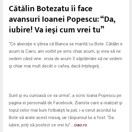
M
Cătălin Botezatu îi face
E
avansuri Ioanei Popescu: “Da,
iubire! Va ieşi cum vrei tu”
N
“Ce aberaţie e ştirea că Bianca se marită cu Bote. Cătălin e
U
acum la Cairo, am vorbit pe sms chiar acum, şi vrea să ne
vedem când vine…vroia de acum 3 săptămâni să ne vedem
şi chiar mai mult decât o cafea, dacă înţelegeţi….
Sunt şi eu curioasă ce va urma”, a scris Ioana Popescu pe
pagina ei personală de Facebook. Ziarista care a realizat şi
topul celor mai buni fotbalişti la pat, i-a cerut acordul lui
Bote să arate acest mesaj, iar răspunsul lui a fost: “Da
iubire, poţi să postezi ce vrei tu”.
…ciao.ro