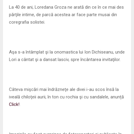
M
La 40 de ani, Loredana Groza ne arată din ce în ce mai des
părţile intime, de parcă acestea ar face parte musai din
E
coregrafia solistei.
N
U
Aşa s-a întâmplat şi la onomastica lui Ion Dichiseanu, unde
Lori a cântat şi a dansat lasciv, spre încântarea invitaţilor.
Câteva mişcări mai îndrăzneţe ale divei i-au scos însă la
iveală chiloţeii aurii, în ton cu rochia şi cu sandalele, anunță
Click!
.