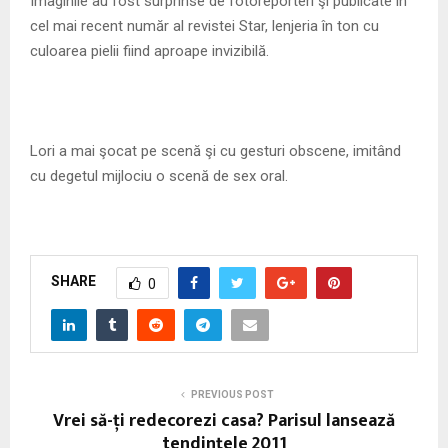
Imaginile au fost surprinse de fotoreporteri şi publicate în
cel mai recent număr al revistei Star, lenjeria în ton cu
culoarea pielii fiind aproape invizibilă.
Lori a mai şocat pe scenă şi cu gesturi obscene, imitând
cu degetul mijlociu o scenă de sex oral.
SHARE
0
PREVIOUS POST
Vrei să-ți redecorezi casa? Parisul lansează
tendințele 2011