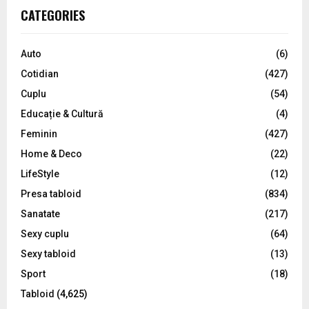
c
E
CATEGORIES
h
f
A
o
Auto
(6)
r
R
Cotidian
(427)
:
C
Cuplu
(54)
Educație & Cultură
(4)
H
Feminin
(427)
Home & Deco
(22)
LifeStyle
(12)
Presa tabloid
(834)
Sanatate
(217)
Sexy cuplu
(64)
Sexy tabloid
(13)
Sport
(18)
Tabloid
(4,625)