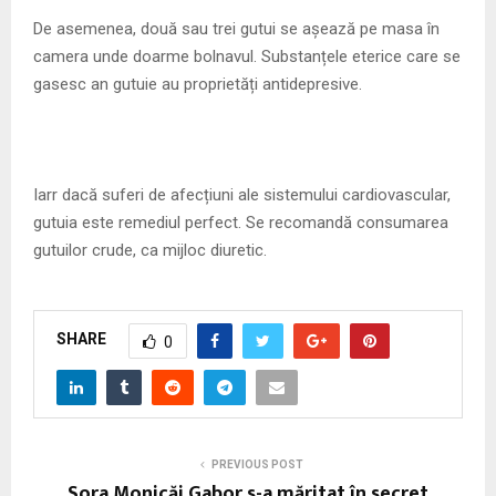
De asemenea, două sau trei gutui se așează pe masa în
camera unde doarme bolnavul. Substanțele eterice care se
gasesc an gutuie au proprietăți antidepresive.
Iarr dacă suferi de afecțiuni ale sistemului cardiovascular,
gutuia este remediul perfect. Se recomandă consumarea
gutuilor crude, ca mijloc diuretic.
SHARE
0
PREVIOUS POST
Sora Monicăi Gabor s-a măritat în secret