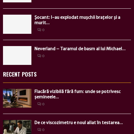
Şocant: I-au explodat muşchii braţelor şi a
murit...
0
Neverland – Taramul de basm al lui Michael...
0
RECENT POSTS
Flacără vizibilă fără fum: unde se potrivesc
șemineele...
0
De ce viscozimetru e noul aliat în testarea...
0