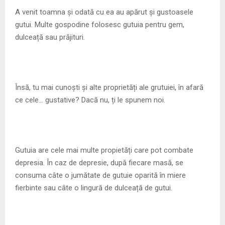
M
A venit toamna și odată cu ea au apărut și gustoasele
gutui. Multe gospodine folosesc gutuia pentru gem,
E
dulceață sau prăjituri.
N
U
Însă, tu mai cunoști și alte proprietăți ale grutuiei, în afară
ce cele… gustative? Dacă nu, ți le spunem noi.
Gutuia are cele mai multe propietăți care pot combate
depresia. În caz de depresie, după fiecare masă, se
consuma câte o jumătate de gutuie oparită în miere
fierbinte sau câte o lingură de dulceață de gutui.