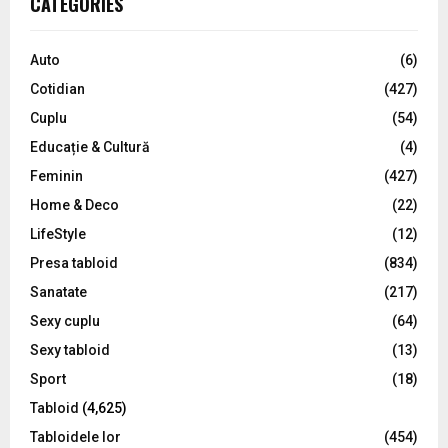
CATEGORIES
h
f
A
o
Auto
(6)
r
R
Cotidian
(427)
:
C
Cuplu
(54)
Educație & Cultură
(4)
H
Feminin
(427)
Home & Deco
(22)
LifeStyle
(12)
Presa tabloid
(834)
Sanatate
(217)
Sexy cuplu
(64)
Sexy tabloid
(13)
Sport
(18)
Tabloid
(4,625)
Tabloidele lor
(454)