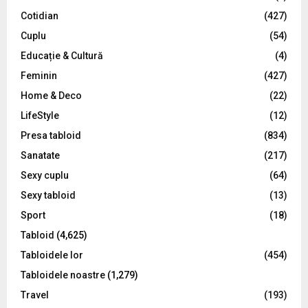
r
R
Cotidian
(427)
:
C
Cuplu
(54)
Educație & Cultură
(4)
H
Feminin
(427)
Home & Deco
(22)
LifeStyle
(12)
Presa tabloid
(834)
Sanatate
(217)
Sexy cuplu
(64)
Sexy tabloid
(13)
Sport
(18)
Tabloid
(4,625)
Tabloidele lor
(454)
Tabloidele noastre
(1,279)
Travel
(193)