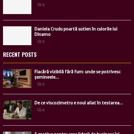
0
Daniela Crudu poartă sutien în culorile lui
Dinamo
0
RECENT POSTS
Flacără vizibilă fără fum: unde se potrivesc
șemineele...
0
De ce viscozimetru e noul aliat în testarea...
0