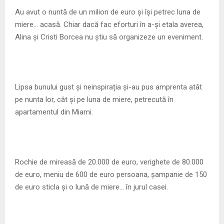
M
Au avut o nuntă de un milion de euro și își petrec luna de
miere… acasă. Chiar dacă fac eforturi în a-și etala averea,
E
Alina și Cristi Borcea nu știu să organizeze un eveniment.
N
U
Lipsa bunului gust și neinspirația și-au pus amprenta atât
pe nunta lor, cât și pe luna de miere, petrecută în
apartamentul din Miami.
Rochie de mireasă de 20.000 de euro, verighete de 80.000
de euro, meniu de 600 de euro persoana, șampanie de 150
de euro sticla și o lună de miere… în jurul casei.