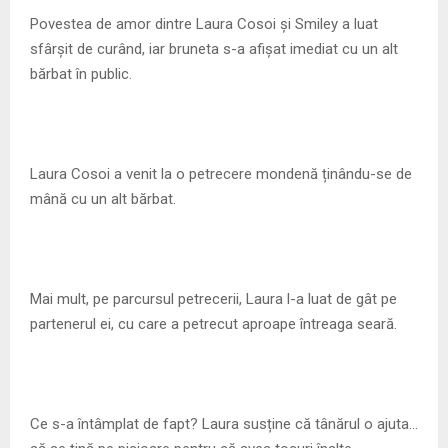
M
Povestea de amor dintre Laura Cosoi și Smiley a luat
sfârșit de curând, iar bruneta s-a afișat imediat cu un alt
E
bărbat în public.
N
U
Laura Cosoi a venit la o petrecere mondenă ținându-se de
mână cu un alt bărbat.
Mai mult, pe parcursul petrecerii, Laura l-a luat de gât pe
partenerul ei, cu care a petrecut aproape întreaga seară.
Ce s-a întâmplat de fapt? Laura susține că tânărul o ajuta…