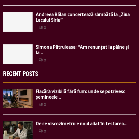
Andreea Bălan concertează sâmbătă la „Ziua
Lacului Siriu”
0
Simona Pătruleasa: “Am renunţat la pâine şi
la...
0
RECENT POSTS
Flacără vizibilă fără fum: unde se potrivesc
șemineele...
0
De ce viscozimetru e noul aliat în testarea...
0