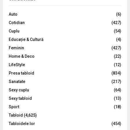
h
f
A
o
Auto
(6)
r
R
Cotidian
(427)
:
C
Cuplu
(54)
Educație & Cultură
(4)
H
Feminin
(427)
Home & Deco
(22)
LifeStyle
(12)
Presa tabloid
(834)
Sanatate
(217)
Sexy cuplu
(64)
Sexy tabloid
(13)
Sport
(18)
Tabloid
(4,625)
Tabloidele lor
(454)