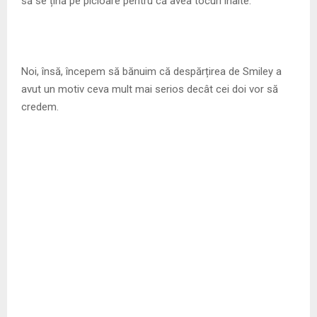
să se țină pe picioare pentru că avea tocuri înalte.
Noi, însă, începem să bănuim că despărțirea de Smiley a
avut un motiv ceva mult mai serios decât cei doi vor să
credem.