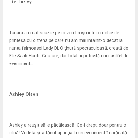
Liz Hurley
Tânăra a urcat scăzile pe covorul roşu într-o rochie de
prinţesă cu o trenă pe care nu am mai întâlnit-o decât la
nunta faimoasei Lady Di. O ţinută spectaculoasă, creată de
Elie Saab Haute Couture, dar total nepotrivită unui astfel de
eveniment…
Ashley Olsen
Ashley a reuşit să le păcălească! Ce-i drept, doar pentru o
clipă! Vedeta şi-a făcut apariţia la un eveniment îmbrăcată