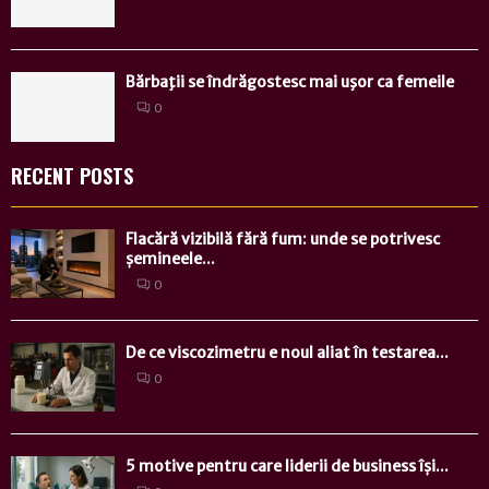
Bărbaţii se îndrăgostesc mai uşor ca femeile
0
RECENT POSTS
Flacără vizibilă fără fum: unde se potrivesc
șemineele...
0
De ce viscozimetru e noul aliat în testarea...
0
5 motive pentru care liderii de business își...