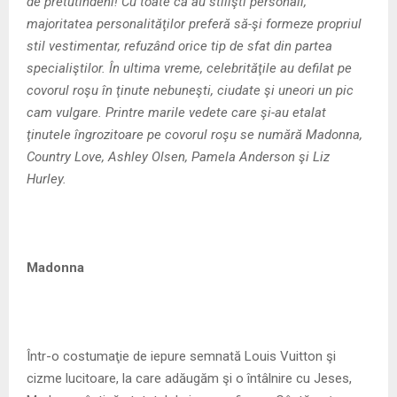
M
de pretutindeni! Cu toate că au stilişti personali,
majoritatea personalităţilor preferă să-şi formeze propriul
E
stil vestimentar, refuzând orice tip de sfat din partea
specialiştilor. În ultima vreme, celebrităţile au defilat pe
covorul roşu în ţinute nebuneşti, ciudate şi uneori un pic
N
cam vulgare. Printre marile vedete care şi-au etalat
ţinutele îngrozitoare pe covorul roşu se numără Madonna,
U
Country Love, Ashley Olsen, Pamela Anderson şi Liz
Hurley.
Madonna
Într-o costumaţie de iepure semnată Louis Vuitton şi
cizme lucitoare, la care adăugăm şi o întâlnire cu Jeses,