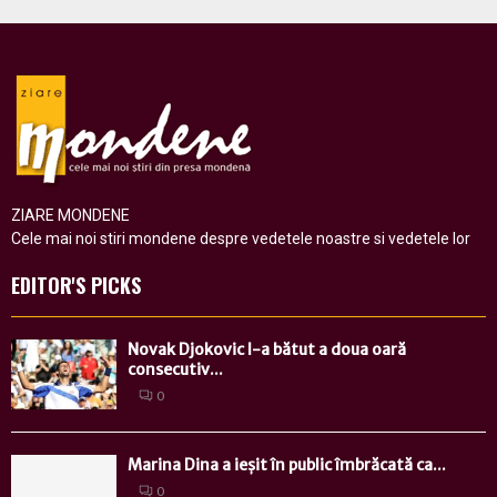
ZIARE MONDENE
Cele mai noi stiri mondene despre vedetele noastre si vedetele lor
EDITOR'S PICKS
Novak Djokovic l-a bătut a doua oară
consecutiv...
0
Marina Dina a ieșit în public îmbrăcată ca...
0