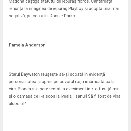
Madona câştigă statutul de iepuraş fioros. Cântăreaţa
renunţă la imaginea de iepuraş Playboy şi adoptă una mai
negativă, pe cea a lui Donnie Darko
Pamela Anderson
Starul Baywatch reuşeşte să-şi scoată în evidenţă
personalitatea şi apare pe covorul roşu îmbrăcată ca la
circ. Blonda s-a perezentat la eveniment într-o fustiţă mini
şi o cămaşă ce i-a scos la iveală… sânul! Să fi fost de vină
alcoolul?