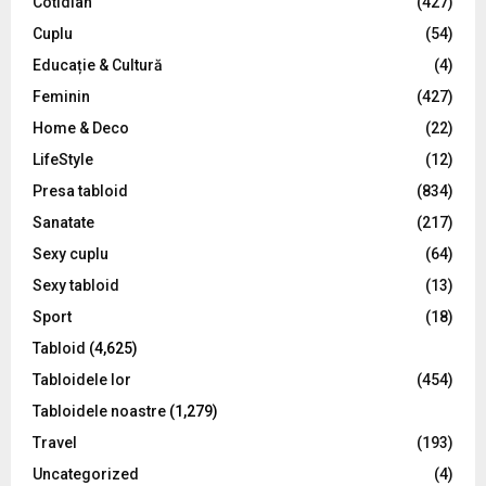
Cotidian
(427)
:
C
Cuplu
(54)
Educație & Cultură
(4)
H
Feminin
(427)
Home & Deco
(22)
LifeStyle
(12)
Presa tabloid
(834)
Sanatate
(217)
Sexy cuplu
(64)
Sexy tabloid
(13)
Sport
(18)
Tabloid
(4,625)
Tabloidele lor
(454)
Tabloidele noastre
(1,279)
Travel
(193)
Uncategorized
(4)