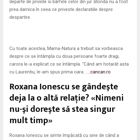
departe de privirile si bârfele celor din jur. Blonda nu a fost
prea darnica în ceea ce priveste declaratiile despre
despartire.
Cu toate acestea, Mama-Natura a trebuit sa vorbeasca
despre ce se întâmpla cu doua persoane foarte dragi,
carora le-a explicat ce se întâmpla. “Când am hotarât asta
cu Laurentiu, le-am spus prima oara …
…cancan.ro
Roxana Ionescu se gândeşte
deja la o altă relaţie? «Nimeni
nu-şi doreşte să stea singur
mult timp»
Roxana Ionescu se simte împăcată cu sine de când a