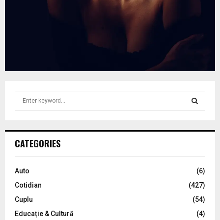
S
e
a
S
r
c
E
CATEGORIES
h
f
A
o
Auto
(6)
r
R
Cotidian
(427)
:
C
Cuplu
(54)
Educație & Cultură
(4)
H