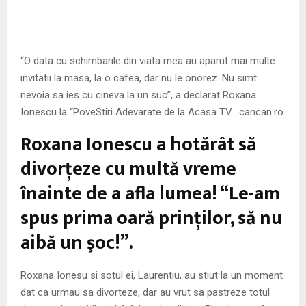
“O data cu schimbarile din viata mea au aparut mai multe
invitatii la masa, la o cafea, dar nu le onorez. Nu simt
nevoia sa ies cu cineva la un suc”, a declarat Roxana
Ionescu la “PoveStiri Adevarate de la Acasa TV….cancan.ro
Roxana Ionescu a hotărât să
divorţeze cu multă vreme
înainte de a afla lumea! “Le-am
spus prima oară prinţilor, să nu
aibă un şoc!”.
Roxana Ionesu si sotul ei, Laurentiu, au stiut la un moment
dat ca urmau sa divorteze, dar au vrut sa pastreze totul