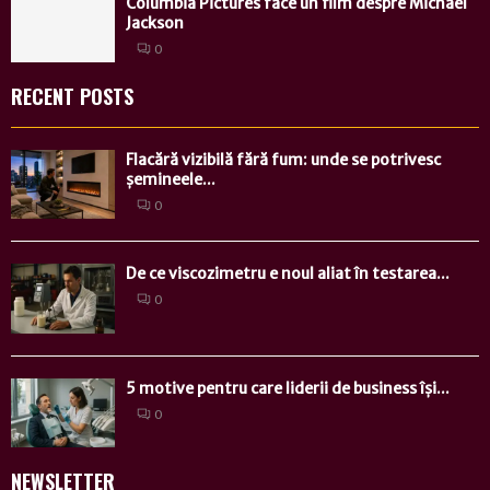
Columbia Pictures face un film despre Michael
Jackson
0
RECENT POSTS
Flacără vizibilă fără fum: unde se potrivesc
șemineele...
0
De ce viscozimetru e noul aliat în testarea...
0
5 motive pentru care liderii de business își...
0
NEWSLETTER