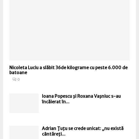
Nicoleta Luciu a slăbit 36de kilograme cu peste 6.000 de
batoane
0
Ioana Popescu şi Roxana Vaşniuc s-au
încăierat în...
Adrian Ţuţu se crede unicat: „nu există
cântăreţi...