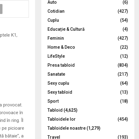
Auto
(6)
r
R
Cotidian
(427)
:
C
Cuplu
(54)
Educație & Cultură
(4)
H
uptele K1,
Feminin
(427)
Home & Deco
(22)
LifeStyle
(12)
Presa tabloid
(834)
Sanatate
(217)
Sexy cuplu
(64)
Sexy tabloid
(13)
Sport
(18)
a provocat.
Tabloid
(4,625)
 provoace în
Tabloidele lor
(454)
 în ring. Îl
e pe picioare
Tabloidele noastre
(1,279)
ă bătaie”, a
Travel
(193)