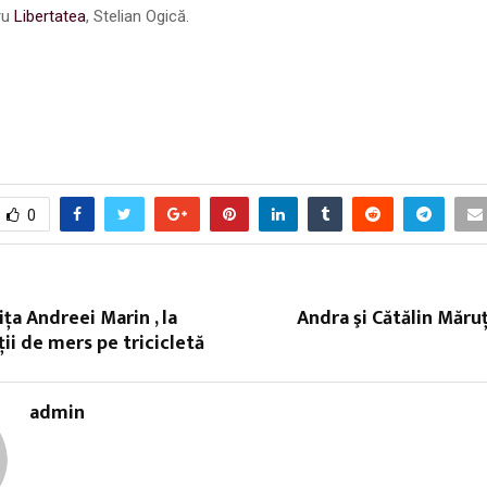
ru
Libertatea
, Stelian Ogică.
0
iţa Andreei Marin , la
Andra şi Cătălin Măruţ
ţii de mers pe tricicletă
admin