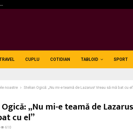
n…
5 motive pentru care lid
TRAVEL
CUPLU
COTIDIAN
TABLOID
SPORT
le noastre
Stelian Ogică: „Nu mi-e teamă de Lazarus! Vreau să mă bat cu el
n Ogică: „Nu mi-e teamă de Lazarus
at cu el”
610