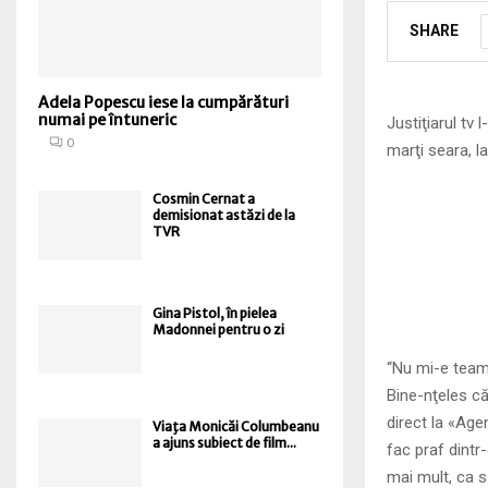
SHARE
Adela Popescu iese la cumpărături
numai pe întuneric
Justiţiarul tv 
0
marţi seara, l
Cosmin Cernat a
demisionat astăzi de la
TVR
Gina Pistol, în pielea
Madonnei pentru o zi
“Nu mi-e team
Bine-nţeles că
direct la «Age
Viaţa Monicăi Columbeanu
a ajuns subiect de film...
fac praf dintr
mai mult, ca s