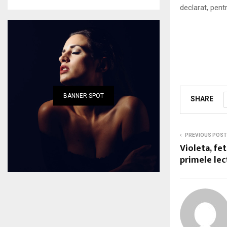
declarat, pent
BANNER SPOT
SHARE
PREVIOUS POST
Violeta, fet
primele lec