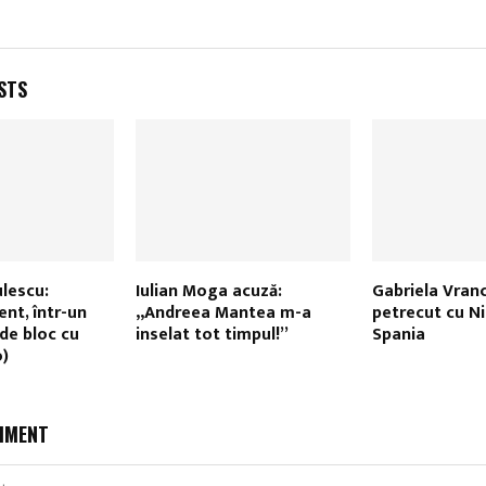
STS
lescu:
Iulian Moga acuză:
Gabriela Vran
ent, într-un
„Andreea Mantea m-a
petrecut cu Ni
de bloc cu
inselat tot timpul!”
Spania
o)
MMENT