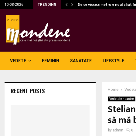
c…
De ce viscozimetru e noul aliat î
10-08-2026
TRENDING
VEDETE
FEMININ
SANATATE
LIFESTYLE
RECENT POSTS
Home
Vedete
Vedetele noastre
Stelia
să mă b
by
admin
0