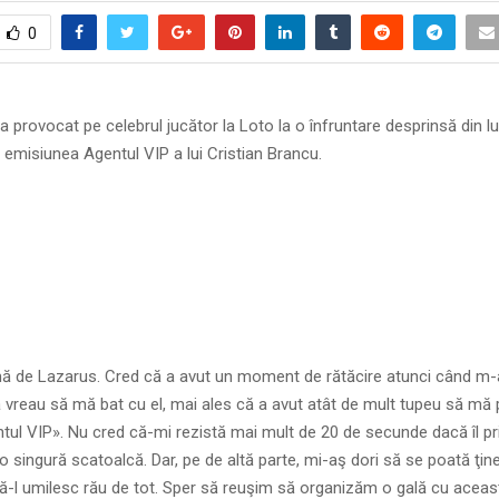
0
l-a provocat pe celebrul jucător la Loto la o înfruntare desprinsă din l
a emisiunea Agentul VIP a lui Cristian Brancu.
ă de Lazarus. Cred că a avut un moment de rătăcire atunci când m-
 vreau să mă bat cu el, mai ales că a avut atât de mult tupeu să mă
ntul VIP». Nu cred că-mi rezistă mai mult de 20 de secunde dacă îl prind
-o singură scatoalcă. Dar, pe de altă parte, mi-aş dori să se poată ţin
ă-l umilesc rău de tot. Sper să reuşim să organizăm o gală cu aceast