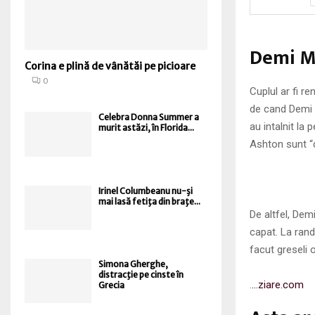
Demi Mo
Corina e plină de vânătăi pe picioare
0
Cuplul ar fi re
de cand Demi l
Celebra Donna Summer a
au intalnit la
murit astăzi, în Florida...
Ashton sunt “d
Irinel Columbeanu nu-şi
mai lasă fetiţa din braţe...
De altfel, Demi
capat. La rand
facut greseli or
Simona Gherghe,
distracţie pe cinste în
.
…ziare.com
Grecia