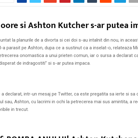
ore si Ashton Kutcher s-ar putea i
nuntat la planurile de a divorta si cei doi s-au intalnit din nou, in ace
-a parasit pe Ashton, dupa ce a sustinut ca a inselat-o, relateaza Mir
 petrecerea onomastica a unui prieten comun, iar o sursa a declarat c
isperat de indragostiti” si s-ar putea impaca.
 a declarat, intr-un mesaj pe Twitter, ca este pregatita sa ierte si sa o
ul sau, Ashton, cu lacrimi in ochi la petrecerea mai sus amintita, a 
ibile in trecut.