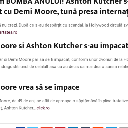
 fi BOMBA ANULUI! Ashton Kutcher s
 cu Demi Moore, tună presa interna
să nu crezi. După ce s-au despărţit cu scandal, la Hollywood circulă z
ertatea.ro
ore si Ashton Kutcher s-au impaca
r si Demi Moore par sa se fi impacat, conform unor zvonuri de la H
indragostiti unul de celalalt asa ca au decis sa mai dea o sansa relatiei
ore vrea să se împace
oore, de 49 de ani, se află de aproape o săptămână în pline tratativ
oţ, Ashton Kutcher.
…click.ro