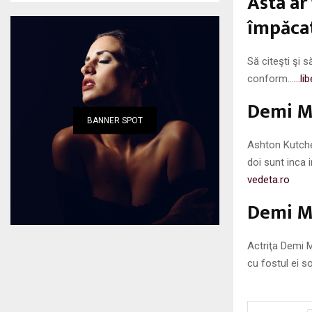
Asta ar
împăcat
Să citeşti şi 
conform…
…lib
Demi Mo
BANNER SPOT
Ashton Kutche
doi sunt inca 
vedeta.ro
Demi Mo
Actriţa Demi M
cu fostul ei s