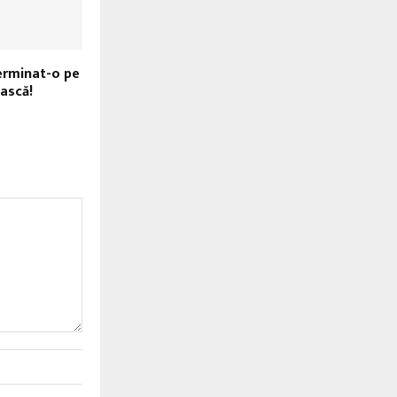
erminat-o pe
ască!