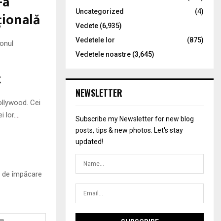
-a
Uncategorized
(4)
ţională
Vedete
(6,935)
Vedetele lor
(875)
vonul
Vedetele noastre
(3,645)
t
NEWSLETTER
ollywood. Cei
 lor.
…
Subscribe my Newsletter for new blog
posts, tips & new photos. Let's stay
updated!
e de împăcare