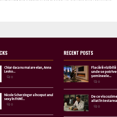
ICKS
RECENT POSTS
Flacără vizibilă
Chiar daca nu mai are elan, Anna
Lesko...
unde se potrive
șemineele...
0
0
Nicole Scherzinger a început anul
De ce viscozime
sexy în FHM!...
aliat în testarea.
0
0