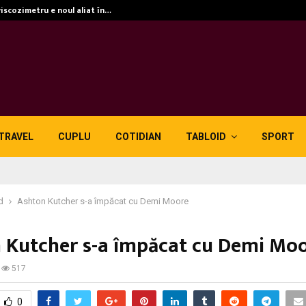
viscozimetru e noul aliat în…
TRAVEL
CUPLU
COTIDIAN
TABLOID
SPORT
d
Ashton Kutcher s-a împăcat cu Demi Moore
 Kutcher s-a împăcat cu Demi Mo
517
0