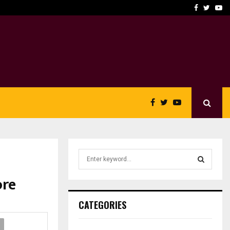
5 motive pentru care liderii de business…
F
T
Y
a
w
o
c
i
u
e
t
t
b
t
u
o
e
b
o
r
e
k
S
e
a
ore
S
r
c
E
CATEGORIES
h
f
A
o