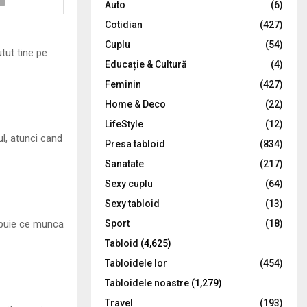
Auto
(6)
r
R
Cotidian
(427)
:
C
Cuplu
(54)
tut tine pe
Educație & Cultură
(4)
H
Feminin
(427)
Home & Deco
(22)
LifeStyle
(12)
l, atunci cand
Presa tabloid
(834)
Sanatate
(217)
Sexy cuplu
(64)
Sexy tabloid
(13)
hipuie ce munca
Sport
(18)
Tabloid
(4,625)
Tabloidele lor
(454)
Tabloidele noastre
(1,279)
Travel
(193)