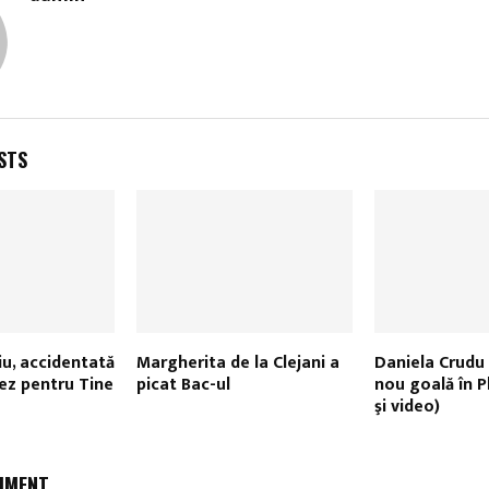
STS
iu, accidentată
Margherita de la Clejani a
Daniela Crudu 
ez pentru Tine
picat Bac-ul
nou goală în P
şi video)
MMENT