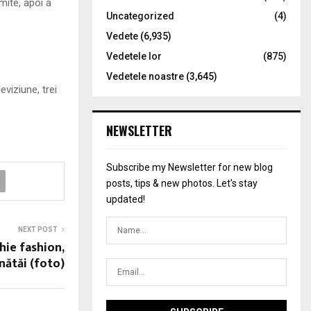
mite, apoi a
Uncategorized
(4)
Vedete
(6,935)
Vedetele lor
(875)
Vedetele noastre
(3,645)
viziune, trei
NEWSLETTER
Subscribe my Newsletter for new blog
posts, tips & new photos. Let's stay
updated!
NEXT POST
hie fashion,
nătăi (foto)