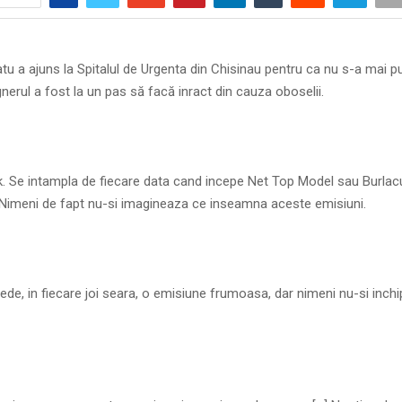
tu a ajuns la Spitalul de Urgenta din Chisinau pentru ca nu s-a mai pu
gnerul a fost la un pas să facă inract din cauza oboselii.
. Se intampla de fiecare data cand incepe Net Top Model sau Burlacu
Nimeni de fapt nu-si imagineaza ce inseamna aceste emisiuni.
de, in fiecare joi seara, o emisiune frumoasa, dar nimeni nu-si inc