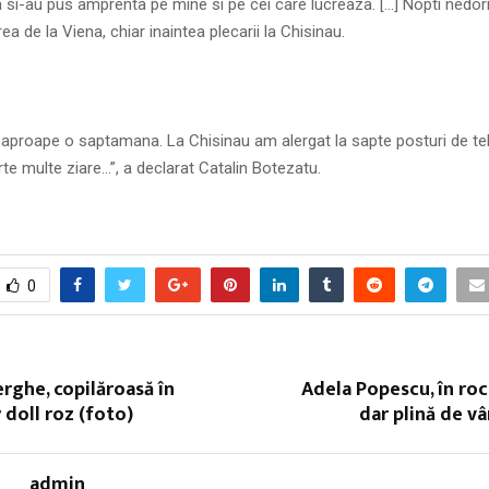
si-au pus amprenta pe mine si pe cei care lucreaza. […] Nopti nedor
a de la Viena, chiar inaintea plecarii la Chisinau.
proape o saptamana. La Chisinau am alergat la sapte posturi de tele
arte multe ziare…”, a declarat Catalin Botezatu.
0
ghe, copilăroasă în
Adela Popescu, în roc
 doll roz (foto)
dar plină de vâ
admin