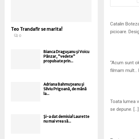
Catalin Boteza
Teo Trandafir se marita!
picioare. Desi
0
Bianca Draguşanu şi Voicu
Pânzar, “vedete”
propulsate prin...
“Acum sunt ok
filmam mult… 
Adriana Bahmuţeanu şi
Silviu Prigoană, de mână
la...
Toata lumea ve
se depune. […]
Şi-a dat demisia! Laurette
nu mai vrea să...