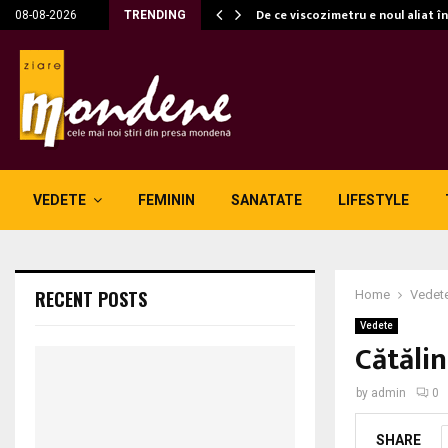
c…
De ce viscozimetru e noul aliat î
08-08-2026
TRENDING
VEDETE
FEMININ
SANATATE
LIFESTYLE
RECENT POSTS
Home
Vedet
Vedete
Cătălin
by
admin
0
SHARE