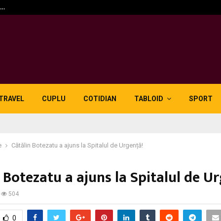
n…
5 motive pentru care lid
TRAVEL
CUPLU
COTIDIAN
TABLOID
SPORT
e
Cătălin Botezatu a ajuns la Spitalul de Urgență!
 Botezatu a ajuns la Spitalul de U
504
0