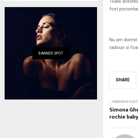
Toate acestea 
fost prezentare
Nu am dormit a
radiouri si fo
BANNER SPOT
SHARE
PREVIOUS POST
Simona Gher
rochie baby