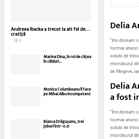
Delia A
Andreea Ibacka a trecut la alt fel de…
cratiţă
“Imi doream sa
0
tocmai atunci
solutii de înt
Marina Dina, în rol de cățea
în călduri...
microbuzul din
de Megeve, ia
Delia A
Monica Columbeanu îl face
a fost i
pe Mihai Albu incompetent
“Îmi doream sa
tocmai atunci
Bianca Drăguşanu, trei
joburi într-o zi
solutii de înt
microbuzul din