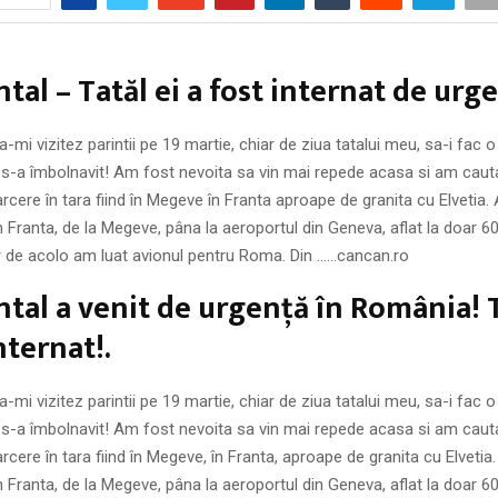
ntal – Tatăl ei a fost internat de urge
-mi vizitez parintii pe 19 martie, chiar de ziua tatalui meu, sa-i fac o
 s-a îmbolnavit! Am fost nevoita sa vin mai repede acasa si am caut
oarcere în tara fiind în Megeve în Franta aproape de granita cu Elvetia
 Franta, de la Megeve, pâna la aeroportul din Geneva, aflat la doar 6
r de acolo am luat avionul pentru Roma. Din ……cancan.ro
ntal a venit de urgenţă în România! T
nternat!.
-mi vizitez parintii pe 19 martie, chiar de ziua tatalui meu, sa-i fac o
 s-a îmbolnavit! Am fost nevoita sa vin mai repede acasa si am caut
oarcere în tara fiind în Megeve, în Franta, aproape de granita cu Elveti
 Franta, de la Megeve, pâna la aeroportul din Geneva, aflat la doar 6