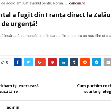
r de acolo am luat avionul pentru Roma. …
…cancan.ro
tal a fugit din Franța direct la Zalău,
l de urgență!
ă încărcată de muncă, timp în care a filmat pentru un nou film și s
0
ckham îşi exersează
Cum purtăm rochi
 bucătărie
scurte și ele
admin