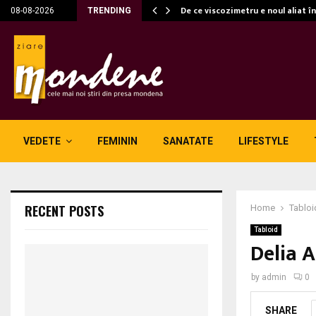
c…
De ce viscozimetru e noul aliat î
08-08-2026
TRENDING
VEDETE
FEMININ
SANATATE
LIFESTYLE
RECENT POSTS
Home
Tabloi
Tabloid
Delia 
by
admin
0
SHARE