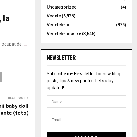
Uncategorized
(4)
 la
Vedete
(6,935)
Vedetele lor
(875)
Vedetele noastre
(3,645)
-a ocupat de…
…
NEWSLETTER
Subscribe my Newsletter for new blog
posts, tips & new photos. Let's stay
updated!
NEXT POST
i baby doll
gante (foto)