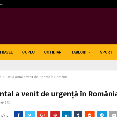
n…
5 motive pentru care lid
TRAVEL
CUPLU
COTIDIAN
TABLOID
SPORT
d
Delia Antal a venit de urgenţă în România
Antal a venit de urgenţă în Români
543
0