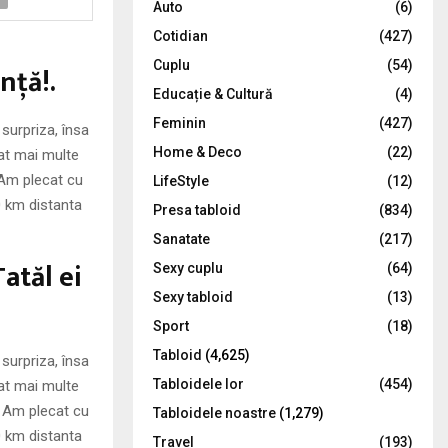
Auto
(6)
r
R
Cotidian
(427)
:
C
Cuplu
(54)
nţă!.
Educație & Cultură
(4)
H
Feminin
(427)
 surpriza, însa
Home & Deco
(22)
at mai multe
. Am plecat cu
LifeStyle
(12)
0 km distanta
Presa tabloid
(834)
Sanatate
(217)
atăl ei
Sexy cuplu
(64)
Sexy tabloid
(13)
Sport
(18)
Tabloid
(4,625)
 surpriza, însa
Tabloidele lor
(454)
at mai multe
a. Am plecat cu
Tabloidele noastre
(1,279)
0 km distanta
Travel
(193)