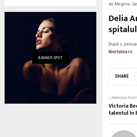
de Megeve, ia
Delia An
spitalu
După o perioad
libertatea.ro
BANNER SPOT
SHARE
PREVIOUS POST
Victoria Be
talentul în