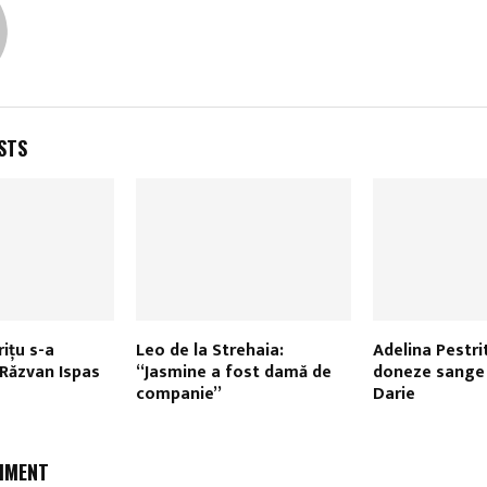
STS
ițu s-a
Leo de la Strehaia:
Adelina Pestri
 Răzvan Ispas
“Jasmine a fost damă de
doneze sange 
companie”
Darie
MMENT